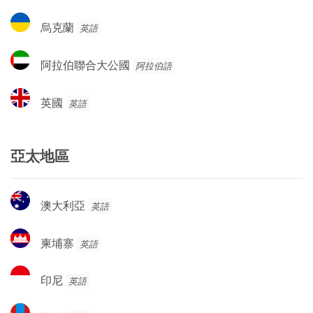
達
烏
烏克蘭
英語
克
蘭
阿
阿拉伯聯合大公國
阿拉伯語
拉
伯
英
英國
英語
聯
國
合
大
亞太地區
公
國
澳
澳大利亞
英語
大
利
柬
柬埔寨
英語
亞
埔
寨
印
印尼
英語
尼
蒙