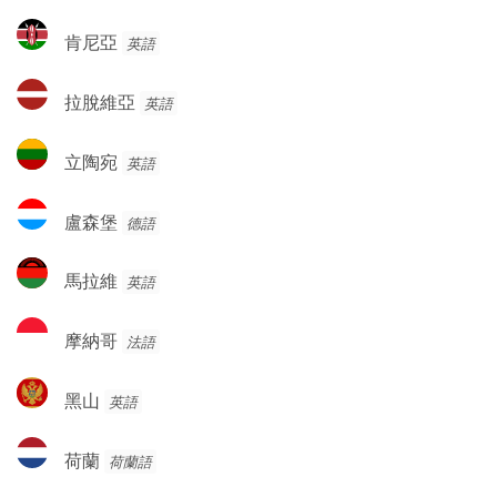
克
肯
肯尼亞
英語
斯
尼
坦
亞
拉
拉脫維亞
英語
脫
維
立
立陶宛
英語
亞
陶
宛
盧
盧森堡
德語
森
堡
馬
馬拉維
英語
拉
維
摩
摩納哥
法語
納
哥
黑
黑山
英語
山
荷
荷蘭
荷蘭語
蘭