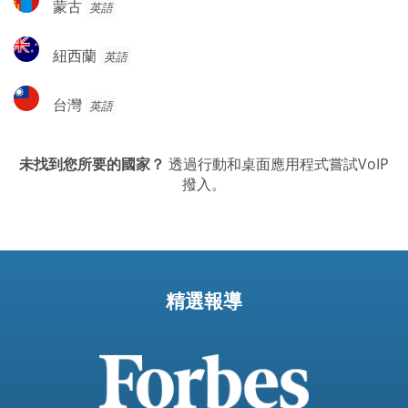
蒙古
英語
古
紐
紐西蘭
英語
西
蘭
台
台灣
英語
灣
未找到您所要的國家？
透過行動和桌面應用程式嘗試VoIP
撥入。
精選報導