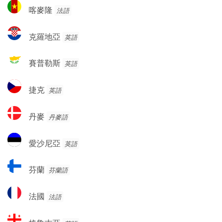
利
喀
赫
喀麥隆
法語
亞
麥
塞
隆
哥
克
克羅地亞
英語
維
羅
納
地
賽
賽普勒斯
英語
亞
普
勒
捷
捷克
英語
斯
克
丹
丹麥
丹麥語
麥
愛
愛沙尼亞
英語
沙
尼
芬
芬蘭
芬蘭語
亞
蘭
法
法國
法語
國
格