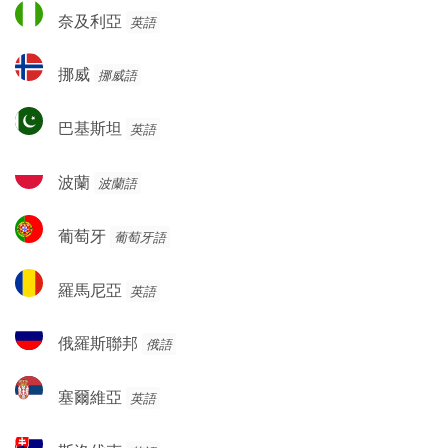
奈
奈及利亞
英語
及
利
挪
挪威
挪威語
亞
威
巴
巴基斯坦
英語
基
斯
波
波蘭
波蘭語
坦
蘭
葡
葡萄牙
葡萄牙語
萄
牙
羅
羅馬尼亞
英語
馬
尼
俄
俄羅斯聯邦
俄語
亞
羅
斯
塞
塞爾維亞
英語
聯
爾
邦
維
斯