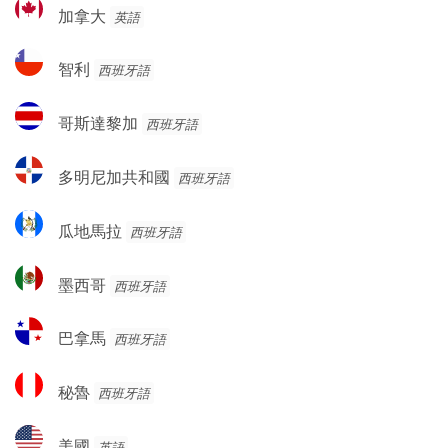
加
加拿大
英語
拿
大
智
智利
西班牙語
利
哥
哥斯達黎加
西班牙語
斯
達
多
多明尼加共和國
西班牙語
黎
明
加
尼
瓜
瓜地馬拉
西班牙語
加
地
共
馬
墨
和
墨西哥
西班牙語
拉
西
國
哥
巴
巴拿馬
西班牙語
拿
馬
秘
秘魯
西班牙語
魯
美
美國
英語