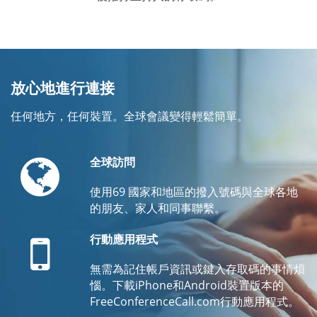
放心地進行連接
任何地方，任何裝置。全球會議變得輕鬆簡單。
Globe
全球訪問
使用69 國家和地區的撥入號碼與全球各地
的朋友、家人和同事聯繫。
Mobile
行動應用程式
無需為記住帳戶資訊或鍵入存取碼的事情煩
惱。下載iPhone和Android裝置版本的
FreeConferenceCall.com行動應用程式。