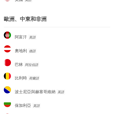
國
歐洲、中東和非洲
阿
阿富汗
英語
富
汗
奧
奧地利
德語
地
利
巴
巴林
阿拉伯語
林
比
比利時
荷蘭語
利
時
波
波士尼亞與赫塞哥維納
英語
士
尼
保
保加利亞
英語
亞
加
與