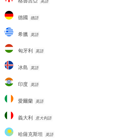
格魯吉亞
英語
魯
吉
德
德國
德語
亞
國
希
希臘
英語
臘
匈
匈牙利
英語
牙
利
冰
冰島
英語
島
印
印度
英語
度
愛
愛爾蘭
英語
爾
蘭
義
義大利
意大利語
大
利
哈
哈薩克斯坦
英語
薩