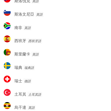
斯洛伐克
英語
亞
洛
伐
斯
斯洛文尼亞
英語
克
洛
文
南
南非
英語
尼
非
亞
西
西班牙
西班牙語
班
牙
斯
斯里蘭卡
英語
里
蘭
瑞
瑞典
瑞典語
卡
典
瑞
瑞士
德語
士
土
土耳其
土耳其語
耳
其
烏
烏干達
英語
干