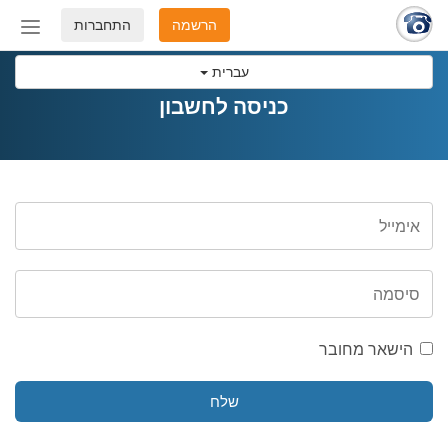
הרשמה
התחברות
החלף
מצב
עברית
ניווט
כניסה לחשבון
הישאר מחובר
שלח