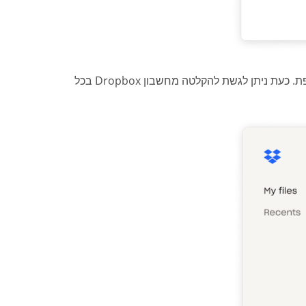
יש לבחור את התיקייה המועדפת דרך Dropbox, ולחיצה על שמירה פעם נוספת. כעת ניתן לגשת להקלטה מחשבון Dropbox בכל