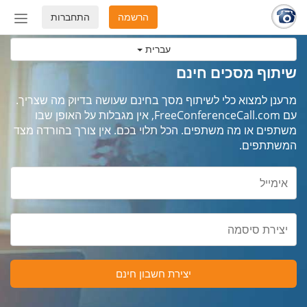
הרשמה
התחברות
החלף
מצב
עברית
ניווט
שיתוף מסכים חינם
מרענן למצוא כלי לשיתוף מסך בחינם שעושה בדיוק מה שצריך.
עם FreeConferenceCall.com, אין מגבלות על האופן שבו
משתפים או מה משתפים. הכל תלוי בכם. אין צורך בהורדה מצד
המשתתפים.
יצירת חשבון חינם