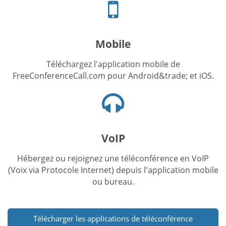
Icône
du
téléphone
portable
Mobile
Téléchargez l'application mobile de
FreeConferenceCall.com pour Android&trade; et iOS.
Icône
du
casque
VoIP
Hébergez ou rejoignez une téléconférence en VoIP
(Voix via Protocole Internet) depuis l'application mobile
ou bureau.
Télécharger les applications de téléconférence