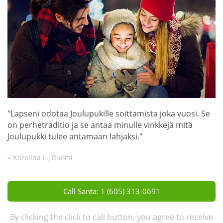
"Lapseni odotaa Joulupukille soittamista joka vuosi. Se
on perhetraditio ja se antaa minulle vinkkejä mitä
Joulupukki tulee antamaan lahjaksi."
– Karolina L., Ruotsi
Call Santa: 1 (605) 313-0691
By clicking the click to call button, you agree to receive