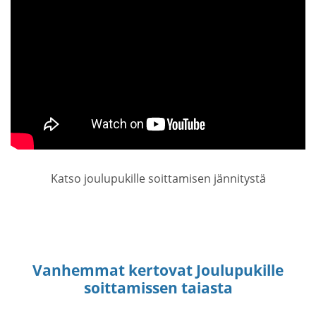
Katso joulupukille soittamisen jännitystä
Vanhemmat kertovat Joulupukille
soittamissen taiasta