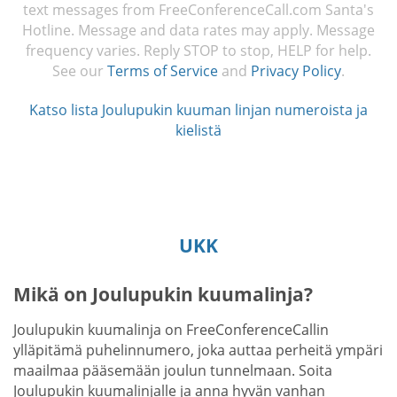
text messages from FreeConferenceCall.com Santa's
Hotline. Message and data rates may apply. Message
frequency varies. Reply STOP to stop, HELP for help.
See our
Terms of Service
and
Privacy Policy
.
Katso lista Joulupukin kuuman linjan numeroista ja
kielistä
UKK
Mikä on Joulupukin kuumalinja?
Joulupukin kuumalinja on FreeConferenceCallin
ylläpitämä puhelinnumero, joka auttaa perheitä ympäri
maailmaa pääsemään joulun tunnelmaan. Soita
Joulupukin kuumalinjalle ja anna hyvän vanhan