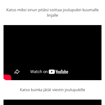
Katso miksi sinun pitäisi soittaa joulupukin kuumalle
linjalle
Katso kuinka jätät viestin joulupukille