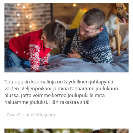
”Joulupukin kuumalinja on täydellinen juhlapyhiä
varten. Veljenpoikani ja minä tapaamme joulukuun
alussa, jotta voimme kertoa Joulupukille mitä
haluamme jouluksi. Hän rakastaa sitä! "
- Ryan E, United Kingdom