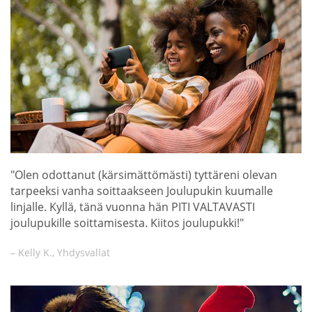
"Olen odottanut (kärsimättömästi) tyttäreni olevan
tarpeeksi vanha soittaakseen Joulupukin kuumalle
linjalle. Kyllä, tänä vuonna hän PITI VALTAVASTI
joulupukille soittamisesta. Kiitos joulupukki!"
– Kelly K., Yhdysvallat