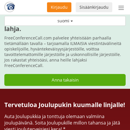
Kirjaudu
Sisäänkirjaudu
Ava
navi
Tänä jouluna, anna kommunikoinnin
suomi
lahja.
FreeConferenceCall.com palvelee yhteisöään parhaalla
tietämällään tavalla – tarjoamalla ILMAISIA viestintävälineitä
opiskelijoille, hyväntekeväisyysjärjestöille, voittoa
tavoittelemattomille järjestöille ja uskonnollisille järjestöille.
Jos rakastat yhteisöäsi, anna heille lahjaksi
FreeConferenceCall.
Anna takaisin
Tervetuloa Joulupukin kuumalle linjalle!
Auta Joulupukkia ja tonttuja olemaan valmiina
joulupäivänä. Soita Joulupukille millon tahansa ja jätä
viesti jouluterveisiesi kera! *