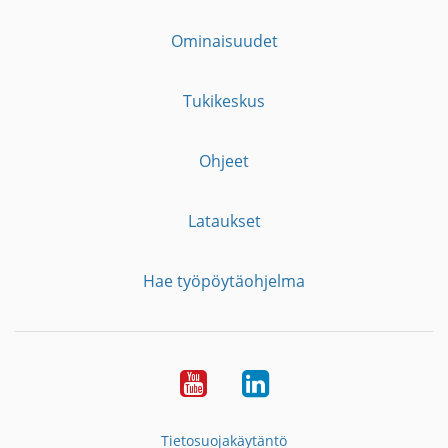
Ominaisuudet
Tukikeskus
Ohjeet
Lataukset
Hae työpöytäohjelma
YouTube
LinkedIn
Tietosuojakäytäntö