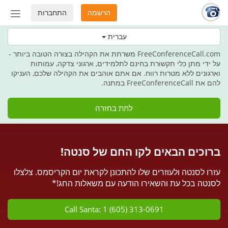
הרשמה
התחברות
החלף
מצב
בחג הזה מעניקים תקשורת כמתנה
עברית
ניווט
FreeConferenceCall.com משרתת את הקהילה בצורה הטובה ביותר -
על ידי מתן כלי תקשורת בחינם לתלמידים, ארגוני צדקה, עמותות
וארגונים ללא מטרות רווח. אם אתם אוהבים את הקהילה שלכם, העניקו
להם את FreeConferenceCall במתנה.
לתת בחזרה
ברוכים הבאים לקו החם של סנטה!
עזרו לסנטה ולעוזרים שלו להתכונן לקראת יום הקריסמס. צלצלו
לסנטה בכל עת והשאירו הודעה עם משאלות החג!*
Call Santa: 1 (605) 313-0691