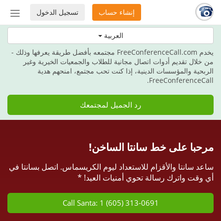
إنشاء حساب
تسجيل الدخول
إظهار
أو
هذه العطلة، امنح هدية الاتصالات.
العربية
إخفاء
شريط
يخدم FreeConferenceCall.com مجتمعه بأفضل طريقة يعرفها وذلك -
التنق
من خلال تقديم أدوات اتصال مجانية للطلاب والجمعيات الخيرية وغير
الربحية والمؤسسات الدينية، إذا كنت تحب مجتمع، امنحهم هدية
FreeConferenceCall.
رد الجميل لمجتمعك
مرحبا على خط سانتا الساخن!
ساعد سانتا والأقزام للاستعداد ليوم الكريسماس. اتصل بسانتا في
أي وقت واترك رسالة تحوي أمنيات العيد! *
Call Santa: 1 (605) 313-0691