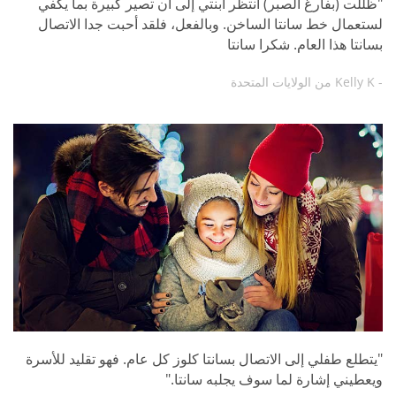
"ظللت (بفارغ الصبر) أنتظر ابنتي إلى أن تصير كبيرة بما يكفي
لستعمال خط سانتا الساخن. وبالفعل، فلقد أحبت جدا الاتصال
بسانتا هذا العام. شكرا سانتا
- Kelly K من الولايات المتحدة
"يتطلع طفلي إلى الاتصال بسانتا كلوز كل عام. فهو تقليد للأسرة
ويعطيني إشارة لما سوف يجلبه سانتا."