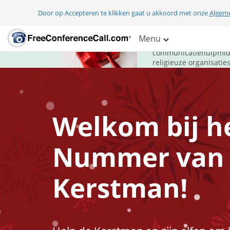
Door op Accepteren te klikken gaat u akkoord met onze
Algem
Geef tijdens de
Menu
FreeConferenceCall.co
communicatiehulpmidde
religieuze organisati
Welkom bij h
Nummer van
Kerstman!