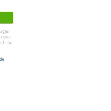
sages
 rates
r help.
 de