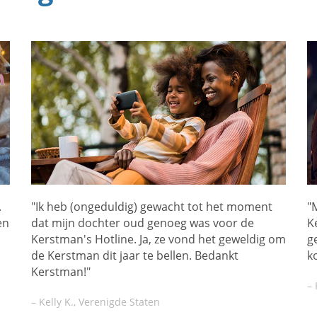
.
"Ik heb (ongeduldig) gewacht tot het moment
"M
en
dat mijn dochter oud genoeg was voor de
K
Kerstman's Hotline. Ja, ze vond het geweldig om
g
de Kerstman dit jaar te bellen. Bedankt
k
Kerstman!"
– 
– Kelly K., Verenigde Staten