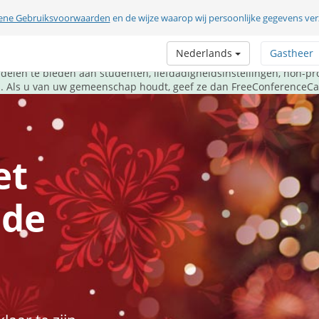
ene Gebruiksvoorwaarden
en de wijze waarop wij persoonlijke gegevens v
ze feestdagen de communicatie cadeau.
Nederlands
Gastheer
m bedient zijn gemeenschap op de best mogelijke manier - door 
len te bieden aan studenten, liefdadigheidsinstellingen, non-pro
es. Als u van uw gemeenschap houdt, geef ze dan FreeConferenceCal
et
 de