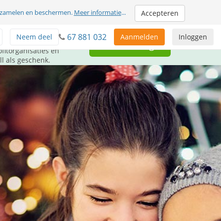
erzamelen en beschermen.
Meer informatie
...
Accepteren
67 881 032
Neem deel
Aanmelden
Inloggen
GRATIS
Geef terug
fitorganisaties en
l als geschenk.