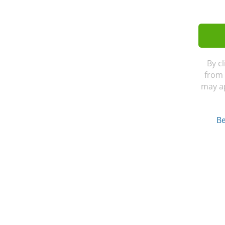
By c
from 
may ap
Be