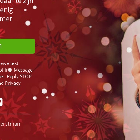
laar te zijn
 enig
 met
1
ceive text
otline. Message
ies. Reply STOP
nd
Privacy
 Kerstman