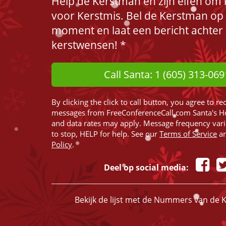
Help de Kerstman en zijn elfen om k
voor Kerstmis. Bel de Kerstman op
moment en laat een bericht achter
kerstwensen! *
Call Santa: 1 (605) 313-069
By clicking the click to call button, you agree to re
messages from FreeConferenceCall.com Santa's H
and data rates may apply. Message frequency var
to stop, HELP for help. See our
Terms of Service
a
Policy
.
Deel op social media:
Bekijk de lijst met de Nummers van de