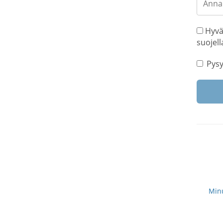
Hyvä
suojell
Pysy
Minu