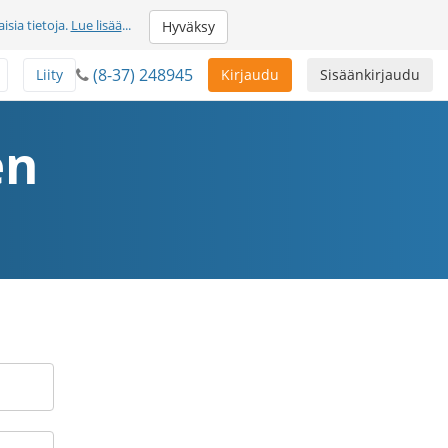
sia tietoja.
Lue lisää
...
Hyväksy
(8-37) 248945
Liity
Kirjaudu
Sisäänkirjaudu
en