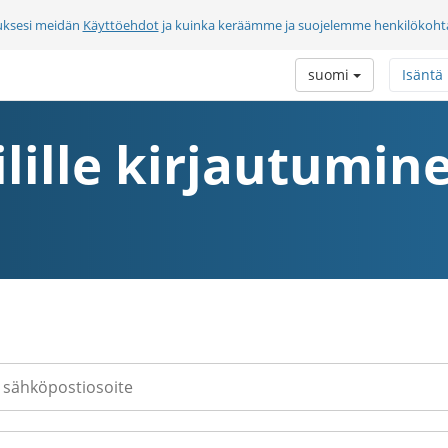
uksesi meidän
Käyttöehdot
ja kuinka keräämme ja suojelemme henkilökohtai
suomi
Isäntä
ilille kirjautumin