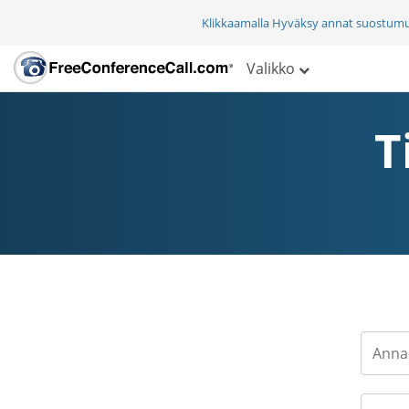
Klikkaamalla Hyväksy annat suostum
Valikko
T