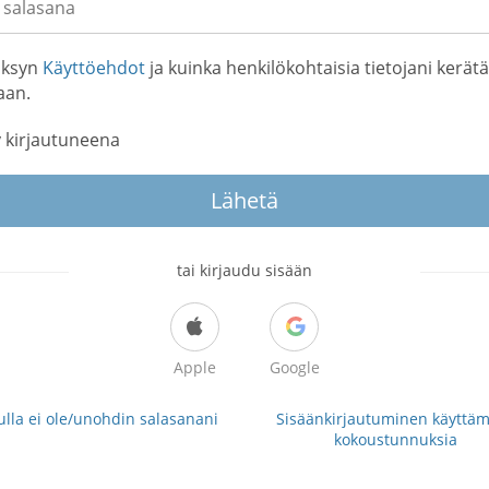
ksyn
Käyttöehdot
ja kuinka henkilökohtaisia tietojani kerätä
aan.
 kirjautuneena
Lähetä
tai kirjaudu sisään
Apple
Google
lla ei ole/unohdin salasanani
Sisäänkirjautuminen käyttäm
kokoustunnuksia