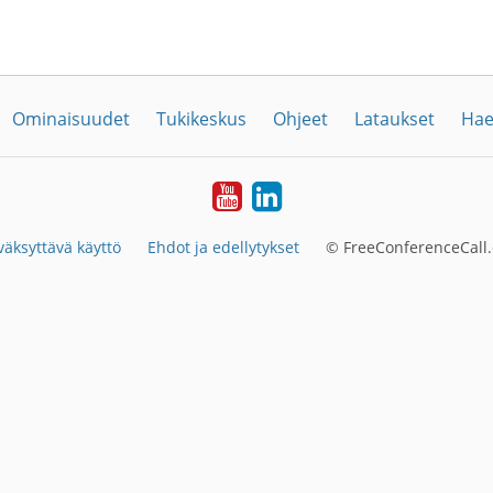
Ominaisuudet
Tukikeskus
Ohjeet
Lataukset
Hae
YouTube
LinkedIn
väksyttävä käyttö
Ehdot ja edellytykset
© FreeConferenceCall.