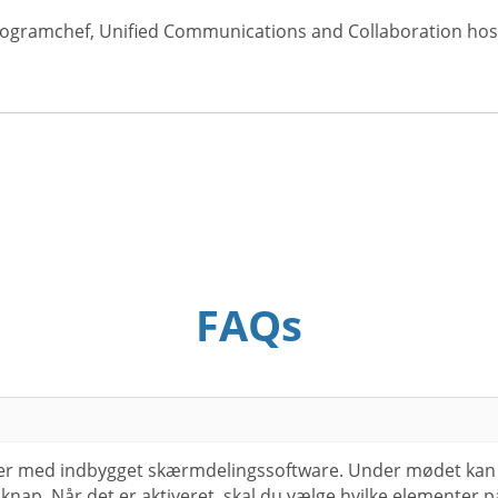
rogramchef, Unified Communications and Collaboration hos 
FAQs
cer med indbygget skærmdelingssoftware. Under mødet kan
 knap. Når det er aktiveret, skal du vælge hvilke elementer p