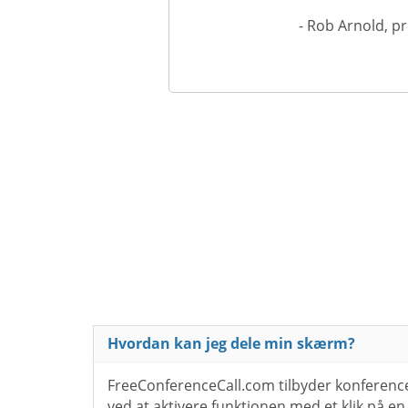
- Rob Arnold, p
Hvordan kan jeg dele min skærm?
FreeConferenceCall.com tilbyder konferen
ved at aktivere funktionen med et klik på en