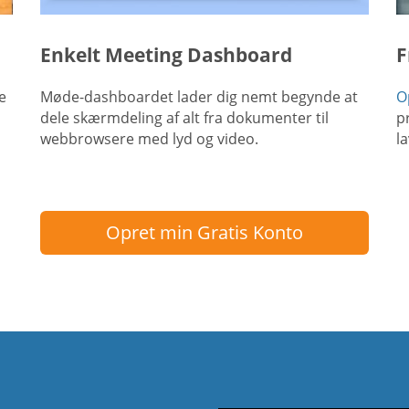
Enkelt Meeting Dashboard
F
e
Møde-dashboardet lader dig nemt begynde at
O
dele skærmdeling af alt fra dokumenter til
p
webbrowsere med lyd og video.
l
Opret min Gratis Konto