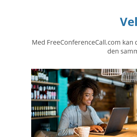
Ve
Med FreeConferenceCall.com kan du 
den samme