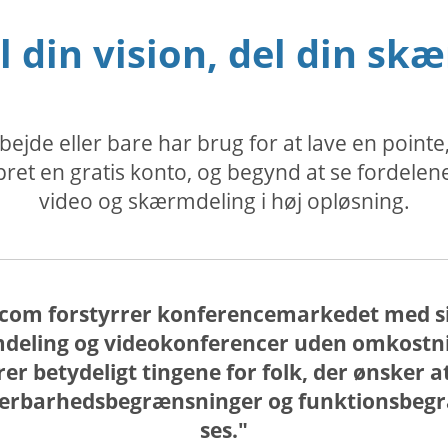
l din vision, del din sk
jde eller bare har brug for at lave en point
et en gratis konto, og begynd at se fordelen
video og skærmdeling i høj opløsning.
com forstyrrer konferencemarkedet med si
deling og videokonferencer uden omkostning
er betydeligt tingene for folk, der ønsker a
lerbarhedsbegrænsninger og funktionsbegræ
ses."