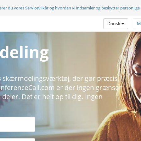
terer du vores
Servicevilkår
og hvordan vi indsamler og beskytter personlige
Dansk
M
deling
tis skærmdelingsværktøj, der gør præcis,
ConferenceCall.com er der ingen grænser
deler. Det er helt op til dig. Ingen