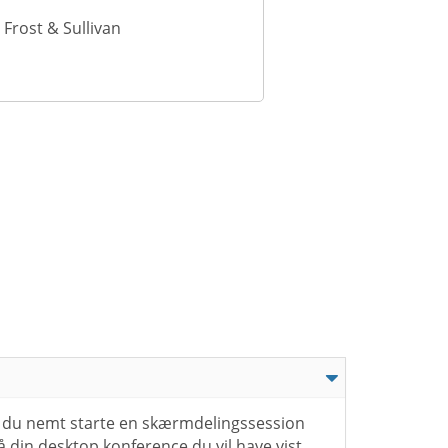
Frost & Sullivan
 du nemt starte en skærmdelingssession
å din desktop,konference du vil have vist.