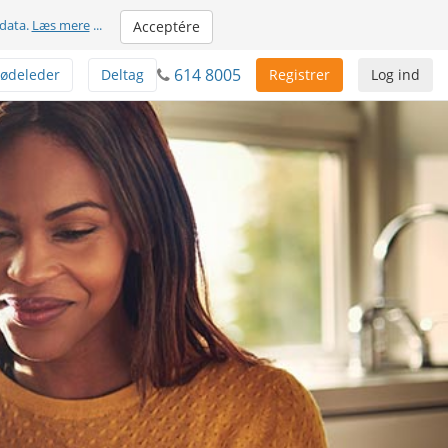
 data.
Læs mere
...
Acceptére
614 8005
ødeleder
Deltag
Registrer
Log ind