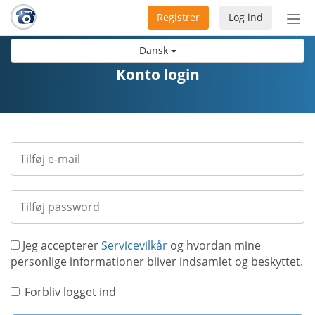
Registrer
Log ind
Slå
nav
Dansk
til/f
Konto login
Jeg accepterer
Servicevilkår
og hvordan mine
personlige informationer bliver indsamlet og beskyttet.
Forbliv logget ind