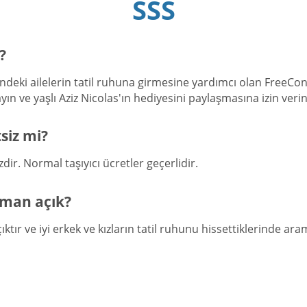
SSS
?
deki ailelerin tatil ruhuna girmesine yardımcı olan FreeConf
n ve yaşlı Aziz Nicolas'ın hediyesini paylaşmasına izin verin
siz mi?
ir. Normal taşıyıcı ücretler geçerlidir.
aman açık?
ır ve iyi erkek ve kızların tatil ruhunu hissettiklerinde aram