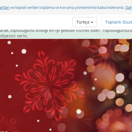
rtları
ve kişisel verileri toplama ve koruma yöntemimizi kabul edersiniz.
Dah
işim paketi hediye edin.
Türkçe
Toplantı Düz
m, öğrencilere, hayır kurumlarına, kar amacı gütmeyen ve dini kur
ayarak, topluluğuna bildiği en iyi şekilde hizmet eder. Topluluğunuzu
iyesini verin.