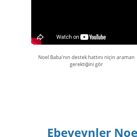
Noel Baba'nın destek hattını niçin araman
gerektiğini gör
Ebeveynler Noe