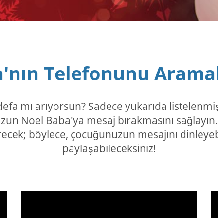
'nın Telefonunu Arama
k defa mı arıyorsun? Sadece yukarıda listelenm
un Noel Baba'ya mesaj bırakmasını sağlayın. A
ecek; böylece, çocuğunuzun mesajını dinleyebi
paylaşabileceksiniz!