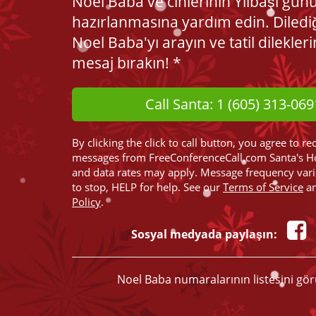
Noel Baba ve cinlerinin Yılbaşı gün
hazırlanmasına yardım edin. Diledi
Noel Baba'yı arayın ve tatil dilekleri
mesaj bırakın! *
Call Santa: 1 (605) 313-069
By clicking the click to call button, you agree to re
messages from FreeConferenceCall.com Santa's H
and data rates may apply. Message frequency var
to stop, HELP for help. See our
Terms of Service
a
Policy
.
Sosyal medyada paylaşın:
Noel Baba numaralarının listesini gö