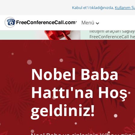
Kabul et'i tıkladığınızda,
Kullanım Şa
Bu bayram, ilet
Menü
FreeConferenceCall.co
iletişim araçları sağl
FreeConferenceCall hed
Nobel Baba
Hattı'na Hoş
geldiniz!