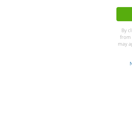
By c
from 
may ap
N