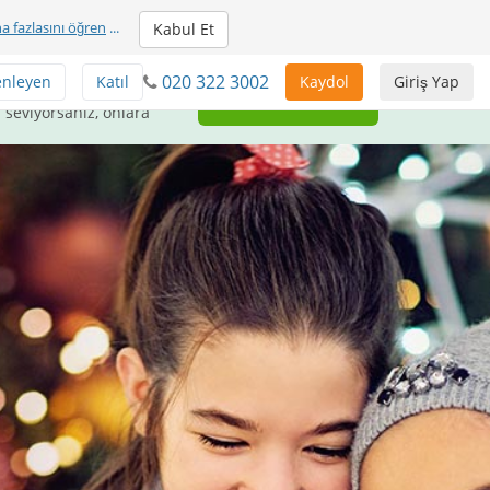
a fazlasını öğren
...
Kabul Et
020 322 3002
enleyen
Katıl
Kaydol
Giriş Yap
uluşlara ÜCRETSİZ
Geri Ver
 seviyorsanız, onlara