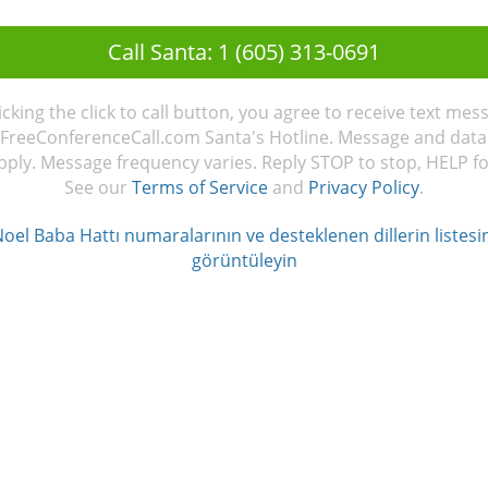
Call Santa: 1 (605) 313-0691
licking the click to call button, you agree to receive text mes
FreeConferenceCall.com Santa's Hotline. Message and data
ply. Message frequency varies. Reply STOP to stop, HELP fo
See our
Terms of Service
and
Privacy Policy
.
oel Baba Hattı numaralarının ve desteklenen dillerin listesi
görüntüleyin