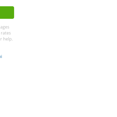
sages
 rates
r help.
ni