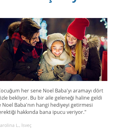
Çocuğum her sene Noel Baba'yı aramayı dört
özle bekliyor. Bu bir aile geleneği haline geldi
e Noel Baba'nın hangi hediyeyi getirmesi
erektiği hakkında bana ipucu veriyor."
arolina L., İsveç