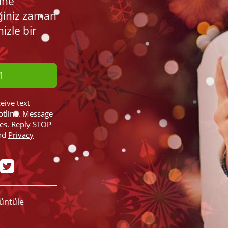
üne
ğiniz zaman
nizle bir
1
ceive text
otline. Message
ies. Reply STOP
nd
Privacy
rüntüle