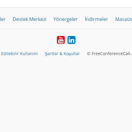
ler
Destek Merkezi
Yönergeler
İndirmeler
Masaüs
Youtube
LinkedIn
 Edilebilir Kullanım
Şartlar & Koşullar
© FreeConferenceCall.