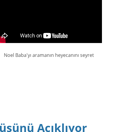
Noel Baba'yı aramanın heyecanını seyret
üsünü Açıklıyor