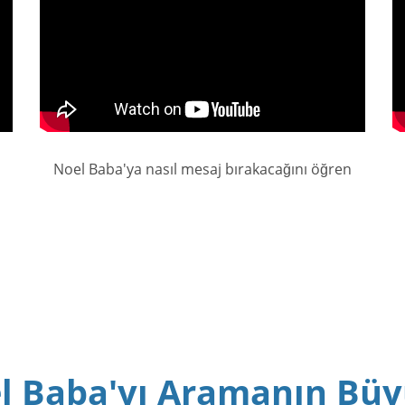
Noel Baba'ya nasıl mesaj bırakacağını öğren
l Baba'yı Aramanın Büy