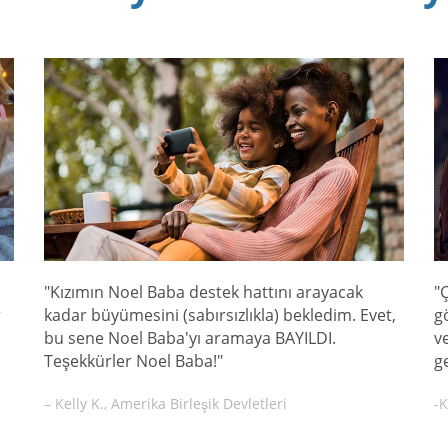
"Kızımın Noel Baba destek hattını arayacak
"
r
kadar büyümesini (sabırsızlıkla) bekledim. Evet,
g
bu sene Noel Baba'yı aramaya BAYILDI.
v
Teşekkürler Noel Baba!"
g
– Kelly K., Amerika Birleşik Devletleri
-K