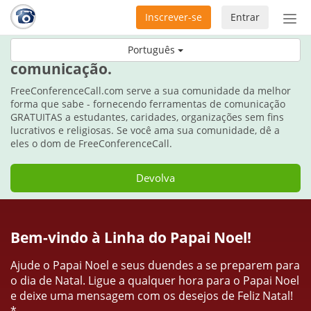
Inscrever-se
Entrar
Ativ
nav
Durante as festas, dê o dom da
Português
comunicação.
FreeConferenceCall.com serve a sua comunidade da melhor
forma que sabe - fornecendo ferramentas de comunicação
GRATUITAS a estudantes, caridades, organizações sem fins
lucrativos e religiosas. Se você ama sua comunidade, dê a
eles o dom de FreeConferenceCall.
Devolva
Bem-vindo à Linha do Papai Noel!
Ajude o Papai Noel e seus duendes a se preparem para
o dia de Natal. Ligue a qualquer hora para o Papai Noel
e deixe uma mensagem com os desejos de Feliz Natal!