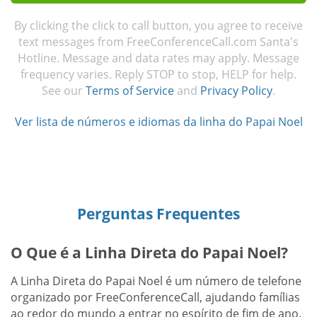
By clicking the click to call button, you agree to receive
text messages from FreeConferenceCall.com Santa's
Hotline. Message and data rates may apply. Message
frequency varies. Reply STOP to stop, HELP for help.
See our
Terms of Service
and
Privacy Policy
.
Ver lista de números e idiomas da linha do Papai Noel
Perguntas Frequentes
O Que é a Linha Direta do Papai Noel?
A Linha Direta do Papai Noel é um número de telefone
organizado por FreeConferenceCall, ajudando famílias
ao redor do mundo a entrar no espírito de fim de ano.