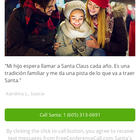
"Mi hijo espera llamar a Santa Claus cada año. Es una
tradición familiar y me da una pista de lo que va a traer
Santa."
-Karolina L., Suecia
Call Santa: 1 (605) 313-0691
By clicking the click to call button, you agree to receive
text messages from FreeConferenceCall.com Santa's