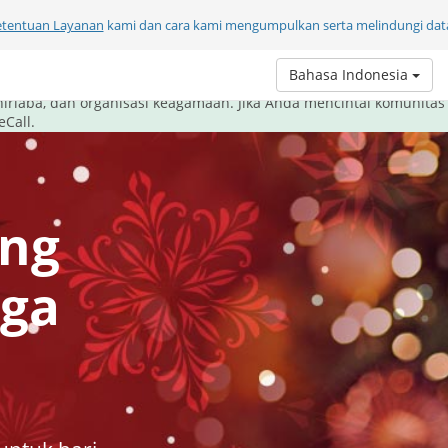
etentuan Layanan
kami dan cara kami mengumpulkan serta melindungi data
li ini, beri hadiah komunikasi.
Bahasa Indonesia
om melayani komunitasnya dengan cara terbaik - memberi alat kom
nirlaba, dan organisasi keagamaan. Jika Anda mencintai komunitas
Call.
ang
aga