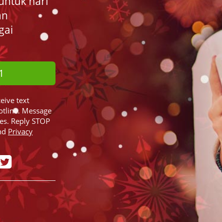
untuk hari
an
gai
1
ceive text
otline. Message
ies. Reply STOP
nd
Privacy