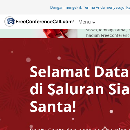
Dengan mengeklik Terima Anda menyetujui
K
Untuk liburan ka
Menu
FreeConferenceCall.c
siswa, lembaga amal, 
hadiah FreeConference
Selamat Dat
di Saluran Si
Santa!