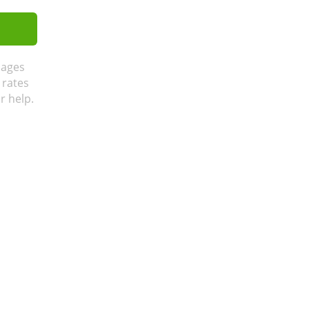
sages
 rates
r help.