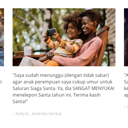
"Saya sudah menunggu (dengan tidak sabar)
"
i
agar anak perempuan saya cukup umur untuk
S
Saluran Siaga Santa. Ya, dia SANGAT MENYUKAI
k
menelepon Santa tahun ini. Terima kasih
a
Santa!"
– 
– Kelly K., Amerika Serikat