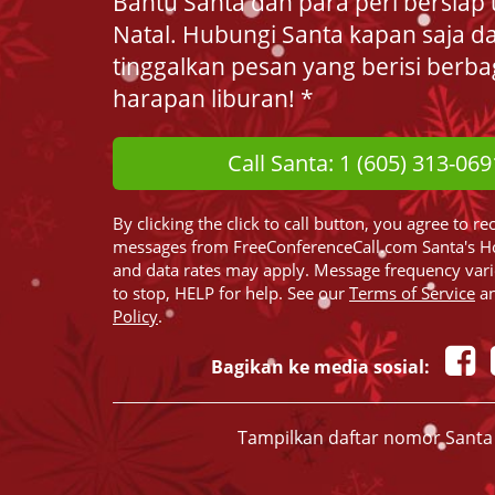
Bantu Santa dan para peri bersiap 
Natal. Hubungi Santa kapan saja d
tinggalkan pesan yang berisi berba
harapan liburan! *
Call Santa: 1 (605) 313-069
By clicking the click to call button, you agree to re
messages from FreeConferenceCall.com Santa's H
and data rates may apply. Message frequency var
to stop, HELP for help. See our
Terms of Service
a
Policy
.
Bagikan ke media sosial:
Tampilkan daftar nomor Santa