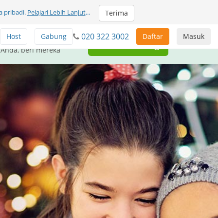
 pribadi.
Pelajari Lebih Lanjut
...
Terima
020 322 3002
Host
Gabung
Daftar
Masuk
unikasi GRATIS untuk
Beri Sumbangan
 Anda, beri mereka