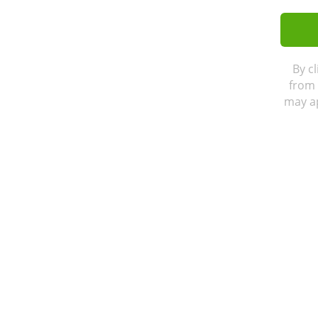
By c
from 
may ap