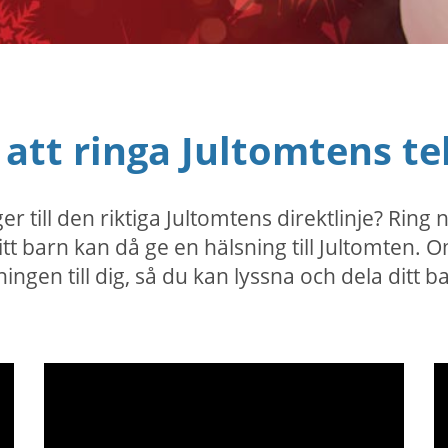
t att ringa Jultomtens 
 till den riktiga Jultomtens direktlinje? Ring n
Ditt barn kan då ge en hälsning till Jultomten.
ngen till dig, så du kan lyssna och dela ditt b