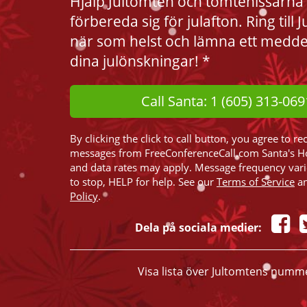
Hjälp Jultomten och tomtenissarna 
förbereda sig för julafton. Ring till
när som helst och lämna ett medd
dina julönskningar! *
Call Santa: 1 (605) 313-069
By clicking the click to call button, you agree to re
messages from FreeConferenceCall.com Santa's H
and data rates may apply. Message frequency var
to stop, HELP for help. See our
Terms of Service
a
Policy
.
Dela på sociala medier:
Visa lista över Jultomtens numm