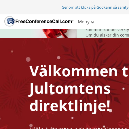
Genom att klicka på Godkänn så samty
Ge kommunikatio
Meny
FreeConferenceCall.co
kommunikationsverktyg 
Om du älskar din com
Välkommen ti
Jultomtens
direktlinje!