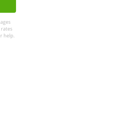
sages
 rates
r help.