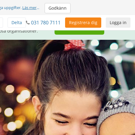
ga uppgifter.
Läs mer
...
Godkänn
031 780 7111
Delta
Registrera dig
Logga in
llhandahålla GRATIS
Ge tillbaka
ösa organisationer.