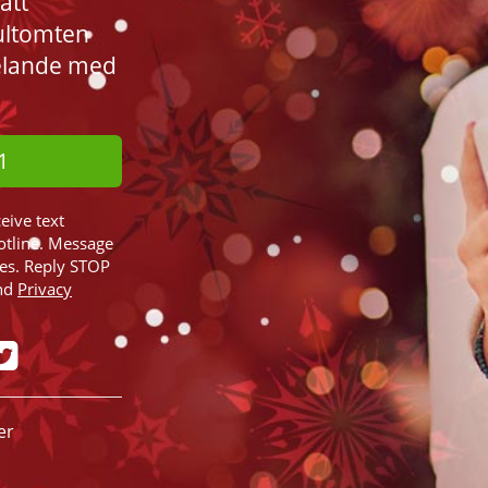
att
 Jultomten
elande med
1
ceive text
otline. Message
ies. Reply STOP
nd
Privacy
er