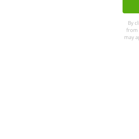
By c
from 
may ap