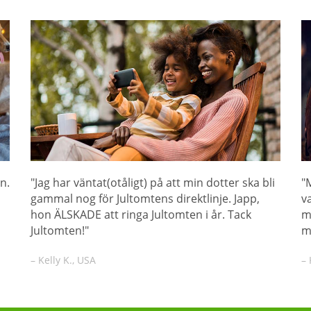
n.
"Jag har väntat(otåligt) på att min dotter ska bli
"
gammal nog för Jultomtens direktlinje. Japp,
v
hon ÄLSKADE att ringa Jultomten i år. Tack
m
Jultomten!"
m
– Kelly K., USA
– 