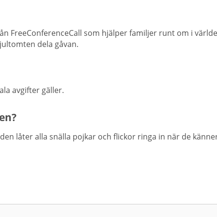
rån FreeConferenceCall som hjälper familjer runt om i värld
 jultomten dela gåvan.
la avgifter gäller.
pen?
den låter alla snälla pojkar och flickor ringa in när de känne