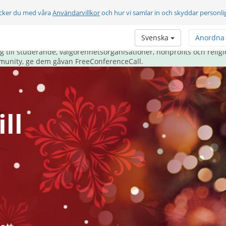
cker du med våra
Användarvillkor
och hur vi samlar in och skyddar personli
n i julklapp i år.
Svenska
Anordna
m tar hand om sin community på bästa möjliga sätt - genom att ti
till studerande, välgörenhetsorganisationer, nonprofits och religi
munity, ge dem gåvan FreeConferenceCall.
ll