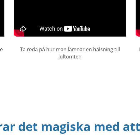
je
Ta reda på hur man lämnar en hälsning till
Jultomten
rar det magiska med at