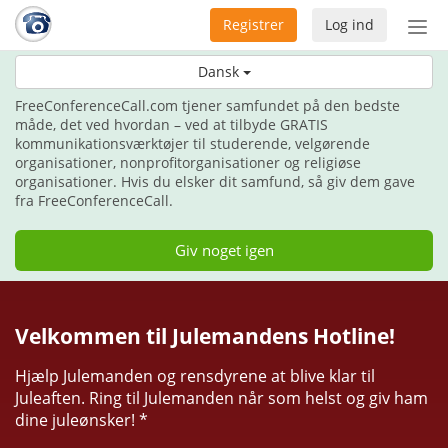
Registrer
Log ind
Slå
nav
Her til jul, giv gaven af kommunikation.
Dansk
til/f
FreeConferenceCall.com tjener samfundet på den bedste
måde, det ved hvordan – ved at tilbyde GRATIS
kommunikationsværktøjer til studerende, velgørende
organisationer, nonprofitorganisationer og religiøse
organisationer. Hvis du elsker dit samfund, så giv dem gave
fra FreeConferenceCall.
Giv noget igen
Velkommen til Julemandens Hotline!
Hjælp Julemanden og rensdyrene at blive klar til
Juleaften. Ring til Julemanden når som helst og giv ham
dine juleønsker! *