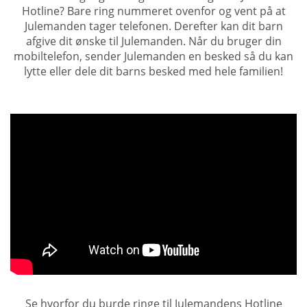
Hotline? Bare ring nummeret ovenfor og vent på at
Julemanden tager telefonen. Derefter kan dit barn
afgive dit ønske til Julemanden. Når du bruger din
mobiltelefon, sender Julemanden en besked så du kan
lytte eller dele dit barns besked med hele familien!
Se hvorfor du burde ringe til Julemandens Hotline