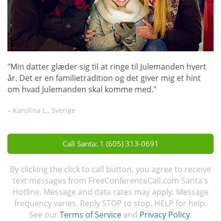
"Min datter glæder sig til at ringe til Julemanden hvert
år. Det er en familietradition og det giver mig et hint
om hvad Julemanden skal komme med."
– Karolina L., Sverige
Call Santa: 1 (605) 313-0691
By clicking the click to call button, you agree to receive
text messages from FreeConferenceCall.com Santa's
Hotline. Message and data rates may apply. Message
frequency varies. Reply STOP to stop, HELP for help.
See our
Terms of Service
and
Privacy Policy
.