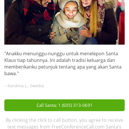
"Anakku menunggu-nunggu untuk menelepon Santa
Klaus tiap tahunnya. Ini adalah tradisi keluarga dan
memberikanku petunjuk tentang apa yang akan Santa
bawa."
– Karolina L., Swedia
Call Santa: 1 (605) 313-0691
By clicking the click to call button, you agree to receive
text messages from FreeConferenceCall.com Santa's