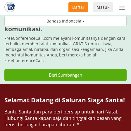
Daftar
Masuk
Sete
navi
Untuk liburan kali ini, beri hadiah
Bahasa Indonesia
komunikasi.
FreeConferenceCall.com melayani komunitasnya dengan cara
terbaik - memberi alat komunikasi GRATIS untuk siswa,
lembaga amal, nirlaba, dan organisasi keagamaan. Jika Anda
mencintai komunitas Anda, beri mereka hadiah
FreeConferenceCall.
Beri Sumbangan
Selamat Datang di Saluran Siaga Santa!
Bantu Santa dan para peri bersiap untuk hari Natal.
Hubungi Santa kapan saja dan tinggalkan pesan yang
berisi berbagai harapan liburan! *