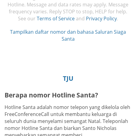
Hotline. Message and data rates may apply. Message
frequency varies. Reply STOP to stop, HELP for help.
See our
Terms of Service
and
Privacy Policy
.
Tampilkan daftar nomor dan bahasa Saluran Siaga
Santa
TJU
Berapa nomor Hotline Santa?
Hotline Santa adalah nomor telepon yang dikelola oleh
FreeConferenceCall untuk membantu keluarga di
seluruh dunia menyelami semangat Natal. Teleponlah
nomor Hotline Santa dan biarkan Santo Nicholas
menyebarkan semangat memberi.