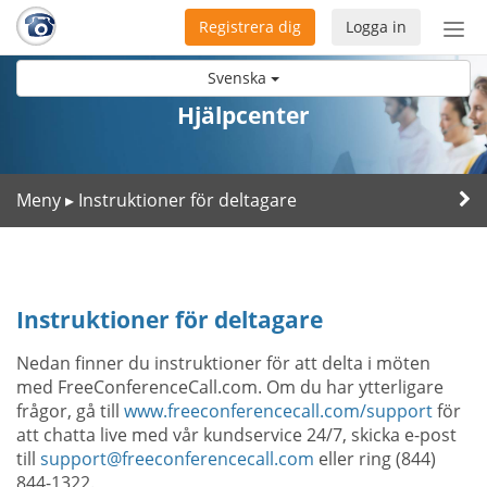
Registrera dig
Logga in
Öpp
men
Svenska
Hjälpcenter
Meny
Instruktioner för deltagare
▸
Instruktioner för deltagare
Nedan finner du instruktioner för att delta i möten
med FreeConferenceCall.com. Om du har ytterligare
frågor, gå till
www.freeconferencecall.com/support
för
att chatta live med vår kundservice 24/7, skicka e-post
till
support@freeconferencecall.com
eller ring (844)
844-1322.