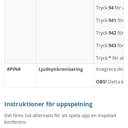
Tryck
94
för att
Tryck
941
för a
Tryck
942
för a
Tryck
943
för a
Tryck
*
för att 
#PIN#
Ljudsynkronisering
Integrera ditt
OBS!
Detta ko
Instruktioner för uppspelning
Det finns två alternativ för att spela upp en inspelad
konferens.