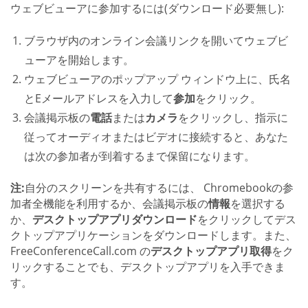
ウェブビューアに参加するには(ダウンロード必要無し):
ブラウザ内のオンライン会議リンクを開いてウェブビ
ューアを開始します。
ウェブビューアのポップアップ ウィンドウ上に、氏名
とEメールアドレスを入力して
参加
をクリック。
会議掲示板の
電話
または
カメラ
をクリックし、指示に
従ってオーディオまたはビデオに接続すると、あなた
は次の参加者が到着するまで保留になります。
注:
自分のスクリーンを共有するには、 Chromebookの参
加者全機能を利用するか、会議掲示板の
情報
を選択する
か、
デスクトップアプリダウンロード
をクリックしてデス
クトップアプリケーションをダウンロードします。また、
FreeConferenceCall.com の
デスクトップアプリ取得
をク
リックすることでも、デスクトップアプリを入手できま
す。