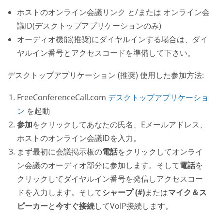
ホストのオンライン会議リンク と/または オンライン会
議ID(デスクトップアプリケーションのみ)
オーディオ機能(推奨)にダイヤルインする場合は、ダイ
ヤルイン番号とアクセスコードを準備して下さい。
デスクトップアプリケーション (推奨) 使用した参加方法:
FreeConferenceCall.com
デスクトップアプリケーショ
ン
を起動
参加
をクリックしてあなたの氏名、Eメールアドレス、
ホストのオンライン会議IDを入力。
まず最初に会議掲示板の
電話
をクリックしてオンライ
ン会議のオーディオ部分に参加します。そして
電話
を
クリックしてダイヤルイン番号を発信しアクセスコー
ドを入力します。そして
シャープ (#)
または
マイク＆ス
ピーカー
と
今すぐ接続
してVoIP接続します。