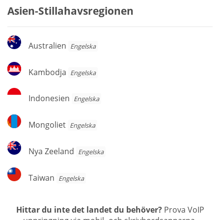
Asien-Stillahavsregionen
Australien
Australien
Engelska
Kambodja
Kambodja
Engelska
Indonesien
Indonesien
Engelska
Mongoliet
Mongoliet
Engelska
Nya
Nya Zeeland
Engelska
Zeeland
Taiwan
Taiwan
Engelska
Hittar du inte det landet du behöver?
Prova VoIP