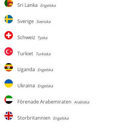
Sri
Sri Lanka
Engelska
Lanka
Sverige
Sverige
Svenska
Schweiz
Schweiz
Tyska
Turkiet
Turkiet
Turkiska
Uganda
Uganda
Engelska
Ukraina
Ukraina
Engelska
Förenade
Förenade Arabemiraten
Arabiska
Arabemiraten
Storbritannien
Storbritannien
Engelska