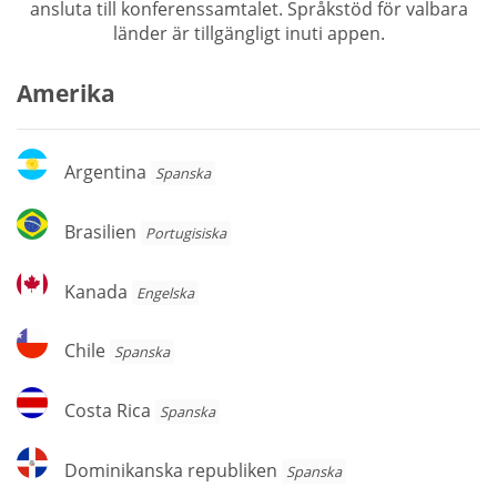
ansluta till konferenssamtalet. Språkstöd för valbara
länder är tillgängligt inuti appen.
Amerika
Argentina
Argentina
Spanska
Brasilien
Brasilien
Portugisiska
Kanada
Kanada
Engelska
Chile
Chile
Spanska
Costa
Costa Rica
Spanska
Rica
Dominikanska
Dominikanska republiken
Spanska
republiken