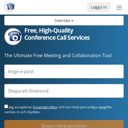
Logga in
Öpp
men
Svenska
Free, High-Quality
Conference Call Services
The Ultimate Free Meeting and Collaboration Tool
Jag accepterar
Användarvillkor
och hur mina personliga uppgifter
samlas in och skyddas.
Skapa mitt gratis konto