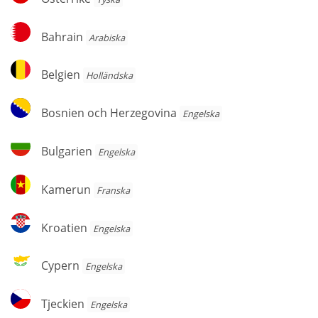
Bahrain
Bahrain
Arabiska
Belgien
Belgien
Holländska
Bosnien
Bosnien och Herzegovina
Engelska
och
Herzegovina
Bulgarien
Bulgarien
Engelska
Kamerun
Kamerun
Franska
Kroatien
Kroatien
Engelska
Cypern
Cypern
Engelska
Tjeckien
Tjeckien
Engelska