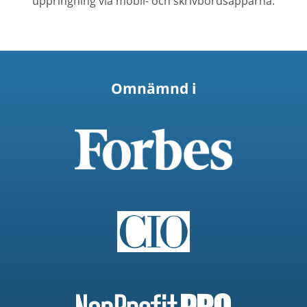
uppringning via mobil- och skrivbordsapparna.
Omnämnd i