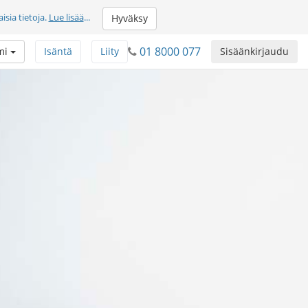
sia tietoja.
Lue lisää
...
Hyväksy
01 8000 077
mi
Isäntä
Liity
Sisäänkirjaudu