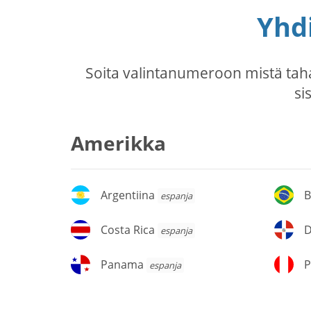
Yhdi
Soita valintanumeroon mistä tah
si
Amerikka
Argentiina
Br
Argentiina
B
espanja
Costa
D
Costa Rica
espanja
Rica
Ta
Panama
P
Panama
P
espanja