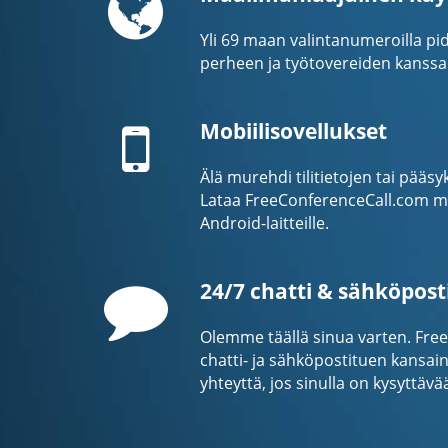
Yli 69 maan valintanumeroilla pid
perheen ja työtovereiden kanssa
Mobile
Mobiilisovellukset
Älä murehdi tilitietojen tai pää
Lataa FreeConferenceCall.com mob
Android-laitteille.
Comment
24/7 chatti & sähköpost
Olemme täällä sinua varten. Fre
chatti- ja sähköpostituen kansainv
yhteyttä, jos sinulla on kysyttävä