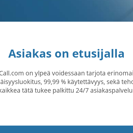
Asiakas on etusijalla
ceCall.com on ylpeä voidessaan tarjota erinoma
isyysluokitus, 99,99 % käytettävyys, sekä teh
kaikkea tätä tukee palkittu 24/7 asiakaspalvelu