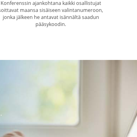
Konferenssin ajankohtana kaikki osallistujat
soittavat maansa sisäiseen valintanumeroon,
jonka jälkeen he antavat isännältä saadun
pääsykoodin.
.