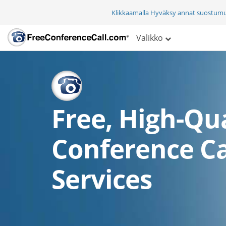
Klikkaamalla Hyväksy annat suostum
Valikko
Free, High-Qua
Conference Ca
Services