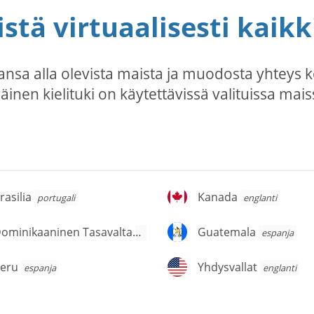
stä virtuaalisesti kaikk
ansa alla olevista maista ja muodosta yhteys 
säinen kielituki on käytettävissä valituissa mais
asilia
Kanada
rasilia
Kanada
portugali
englanti
ominikaaninen
Guatemala
Dominikaaninen Tasavalta
Guatemala
espanja
espanja
savalta
eru
Yhdysvallat
eru
Yhdysvallat
espanja
englanti