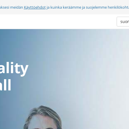
uksesi meidän
Käyttöehdot
ja kuinka keräämme ja suojelemme henkilökohtai
suo
lity
ll