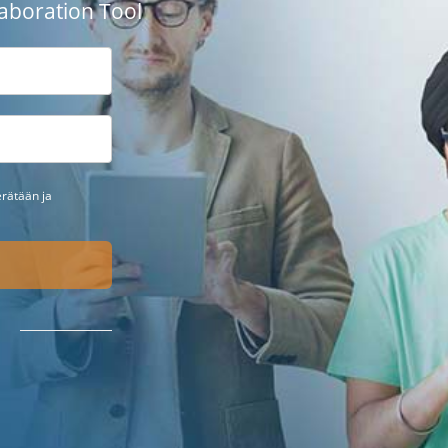
aboration Tool
erätään ja