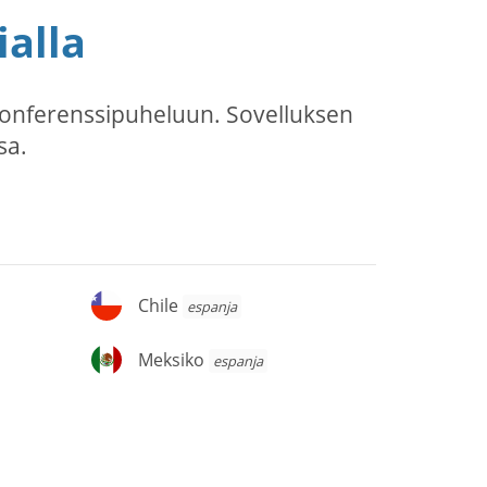
ialla
konferenssipuheluun. Sovelluksen
sa.
Chile
Chile
espanja
Meksiko
Meksiko
espanja