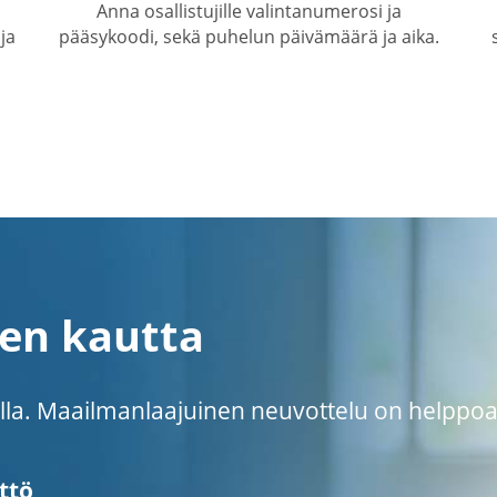
Anna osallistujille valintanumerosi ja
ja
pääsykoodi, sekä puhelun päivämäärä ja aika.
cen kautta
eella. Maailmanlaajuinen neuvottelu on helppoa
ttö