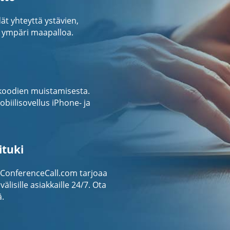
ät yhteyttä ystävien,
 ympäri maapalloa.
sykoodien muistamisesta.
iilisovellus iPhone- ja
ituki
eConferenceCall.com tarjoaa
älisille asiakkaille 24/7. Ota
ä.