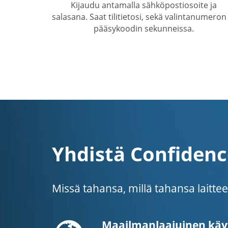
Kijaudu antamalla sähköpostiosoite ja
salasana. Saat tilitietosi, sekä valintanumeron 
pääsykoodin sekunneissa.
Yhdistä Confiden
Missä tahansa, millä tahansa laitt
Globe
Maailmanlaajuinen käy