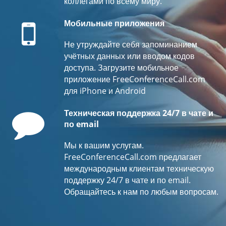
коллегами по всему миру.
Mobile
Мобильные приложения
Не утруждайте себя запоминанием
учётных данных или вводом кодов
доступа. Загрузите мобильное
приложение FreeConferenceCall.com
для iPhone и Android
Comment
Техническая поддержка 24/7 в чате и
по email
Мы к вашим услугам.
FreeConferenceCall.com предлагает
международным клиентам техническую
поддержку 24/7 в чате и по email.
Обращайтесь к нам по любым вопросам.