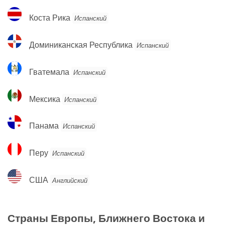
Коста
Коста Рика
Испанский
Рика
Доминиканская
Доминиканская Республика
Испанский
Республика
Гватемала
Гватемала
Испанский
Мексика
Мексика
Испанский
Панама
Панама
Испанский
Перу
Перу
Испанский
США
США
Английский
Страны Европы, Ближнего Востока и