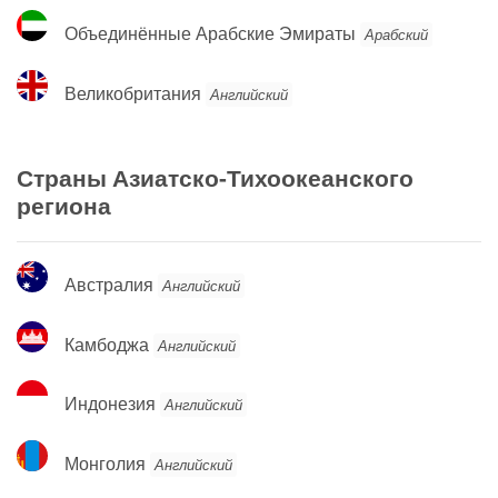
Объединённые
Объединённые Арабские Эмираты
Арабский
Арабские
Эмираты
Великобритания
Великобритания
Английский
Страны Азиатско-Тихоокеанского
региона
Австралия
Австралия
Английский
Камбоджа
Камбоджа
Английский
Индонезия
Индонезия
Английский
Монголия
Монголия
Английский