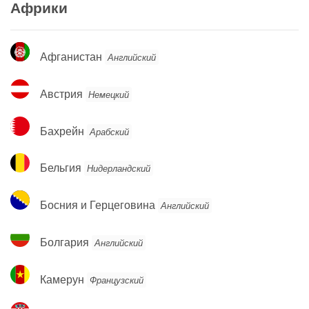
Африки
Афганистан
Афганистан
Английский
Австрия
Австрия
Немецкий
Бахрейн
Бахрейн
Арабский
Бельгия
Бельгия
Нидерландский
Босния
Босния и Герцеговина
Английский
и
Герцеговина
Болгария
Болгария
Английский
Камерун
Камерун
Французский
Хорватия