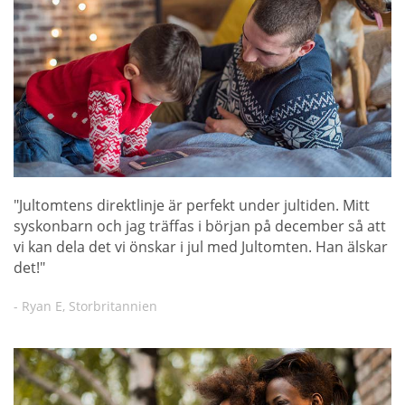
"Jultomtens direktlinje är perfekt under jultiden. Mitt
syskonbarn och jag träffas i början på december så att
vi kan dela det vi önskar i jul med Jultomten. Han älskar
det!"
- Ryan E, Storbritannien