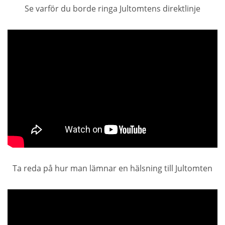
Se varför du borde ringa Jultomtens direktlinje
Ta reda på hur man lämnar en hälsning till Jultomten