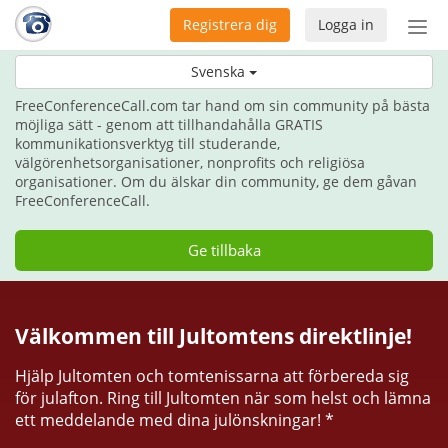
Registrera dig
Logga in
Öpp
men
Ge kommunikation i julklapp i år.
Svenska
FreeConferenceCall.com tar hand om sin community på bästa
möjliga sätt - genom att tillhandahålla GRATIS
kommunikationsverktyg till studerande,
välgörenhetsorganisationer, nonprofits och religiösa
organisationer. Om du älskar din community, ge dem gåvan
FreeConferenceCall.
Ge tillbaka
Välkommen till Jultomtens direktlinje!
Hjälp Jultomten och tomtenissarna att förbereda sig
för julafton. Ring till Jultomten när som helst och lämna
ett meddelande med dina julönskningar! *