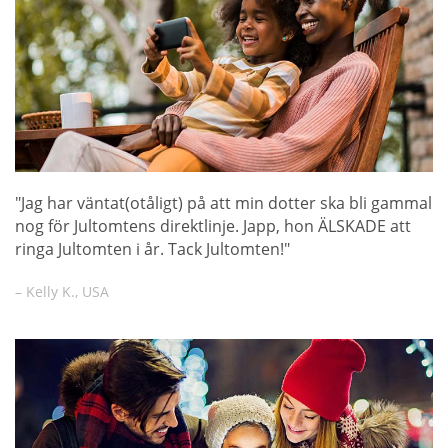
"Jag har väntat(otåligt) på att min dotter ska bli gammal
nog för Jultomtens direktlinje. Japp, hon ÄLSKADE att
ringa Jultomten i år. Tack Jultomten!"
– Kelly K., USA