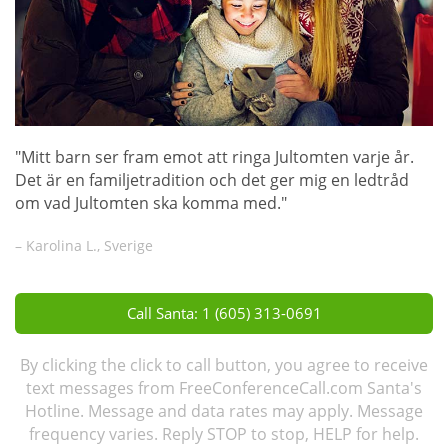
"Mitt barn ser fram emot att ringa Jultomten varje år.
Det är en familjetradition och det ger mig en ledtråd
om vad Jultomten ska komma med."
– Karolina L., Sverige
Call Santa: 1 (605) 313-0691
By clicking the click to call button, you agree to receive
text messages from FreeConferenceCall.com Santa's
Hotline. Message and data rates may apply. Message
frequency varies. Reply STOP to stop, HELP for help.