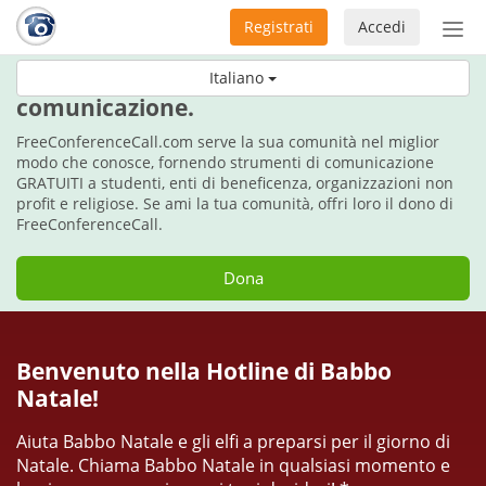
Registrati
Accedi
Atti
nav
Per le vacanze, fai il dono della
Italiano
comunicazione.
FreeConferenceCall.com serve la sua comunità nel miglior
modo che conosce, fornendo strumenti di comunicazione
GRATUITI a studenti, enti di beneficenza, organizzazioni non
profit e religiose. Se ami la tua comunità, offri loro il dono di
FreeConferenceCall.
Dona
Benvenuto nella Hotline di Babbo
Natale!
Aiuta Babbo Natale e gli elfi a preparsi per il giorno di
Natale. Chiama Babbo Natale in qualsiasi momento e