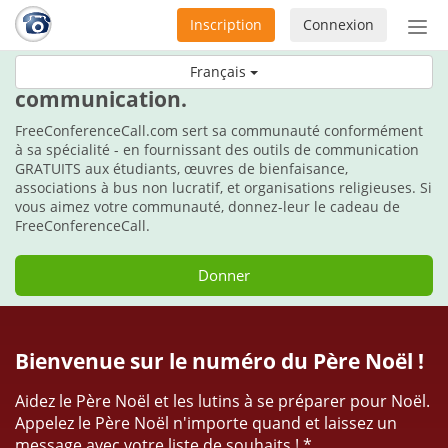
Inscription
Connexion
Acti
ou
Durant les fêtes, faites le cadeau de la
Français
désa
communication.
la
nav
FreeConferenceCall.com sert sa communauté conformément
à sa spécialité - en fournissant des outils de communication
GRATUITS aux étudiants, œuvres de bienfaisance,
associations à bus non lucratif, et organisations religieuses. Si
vous aimez votre communauté, donnez-leur le cadeau de
FreeConferenceCall.
Donner
Bienvenue sur le numéro du Père Noël !
Aidez le Père Noël et les lutins à se préparer pour Noël.
Appelez le Père Noël n'importe quand et laissez un
message avec votre liste de souhaits ! *