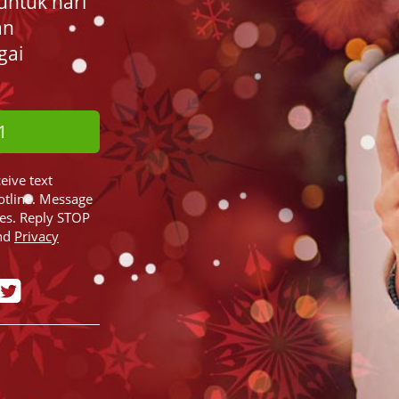
untuk hari
an
gai
1
ceive text
otline. Message
ies. Reply STOP
nd
Privacy