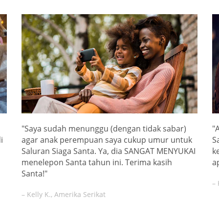
"Saya sudah menunggu (dengan tidak sabar)
"
i
agar anak perempuan saya cukup umur untuk
S
Saluran Siaga Santa. Ya, dia SANGAT MENYUKAI
k
menelepon Santa tahun ini. Terima kasih
a
Santa!"
– 
– Kelly K., Amerika Serikat