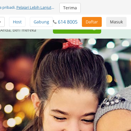
 pribadi.
Pelajari Lebih Lanjut
...
Terima
614 8005
Host
Gabung
Daftar
Masuk
unikasi GRATIS untuk
Beri Sumbangan
 Anda, beri mereka