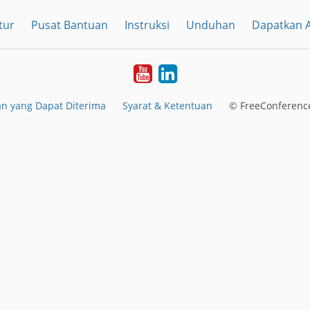
tur
Pusat Bantuan
Instruksi
Unduhan
Dapatkan A
YouTube
LinkedIn
n yang Dapat Diterima
Syarat & Ketentuan
© FreeConference