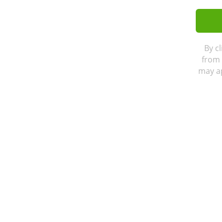
By c
from 
may ap