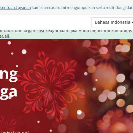
etentuan Layanan
kami dan cara kami mengumpulkan serta melindungi data
li ini, beri hadiah komunikasi.
Bahasa Indonesia
om melayani komunitasnya dengan cara terbaik - memberi alat kom
nirlaba, dan organisasi keagamaan. Jika Anda mencintai komunitas
Call.
ang
aga