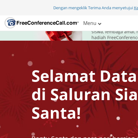
Dengan mengeklik Terima Anda menyetujui
K
Untuk liburan ka
Menu
FreeConferenceCall.c
siswa, lembaga amal, 
hadiah FreeConference
Selamat Dat
di Saluran Si
Santa!