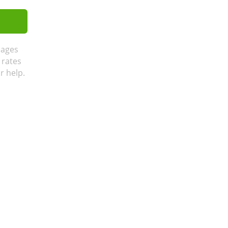
sages
 rates
r help.