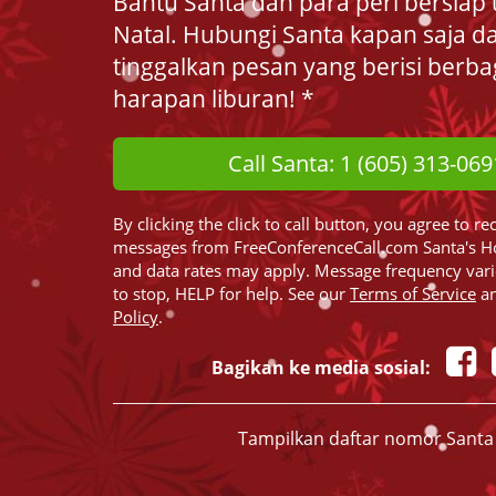
Bantu Santa dan para peri bersiap 
Natal. Hubungi Santa kapan saja d
tinggalkan pesan yang berisi berba
harapan liburan! *
Call Santa: 1 (605) 313-069
By clicking the click to call button, you agree to re
messages from FreeConferenceCall.com Santa's H
and data rates may apply. Message frequency var
to stop, HELP for help. See our
Terms of Service
a
Policy
.
Bagikan ke media sosial:
Tampilkan daftar nomor Santa