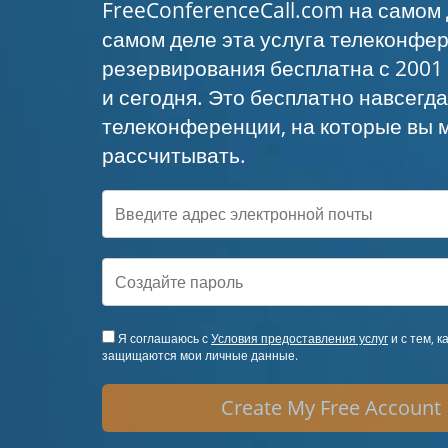
FreeConferenceCall.com на самом 
самом деле эта услуга телеконфе
резервирования бесплатна с 2001 
и сегодня. Это бесплатно навсегд
телеконференции, на которые вы 
рассчитывать.
Я соглашаюсь с
Условия предоставления услуг
и с тем, к
защищаются мои личные данные.
Create My Free Account