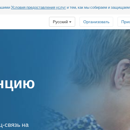
нашими
Условия предоставления услуг
и тем, как мы собираем и защищае
Русский
Организовать
При
нцию
ц-связь на