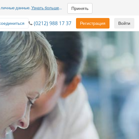
м личные данные.
Узнать больше
...
Принять
(0212) 988 17 37
соединиться
Регистрация
Войти