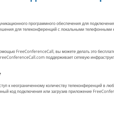
никационного программного обеспечения для подключения 
решения для телеконференций с локальными телефонными н
омощью FreeConferenceCall, вы можете делать это бесплат
 FreeConferenceCall.com поддерживает сетевую инфраструкт
?
ступ к неограниченному количеству телеконференций в лю
енный код подключения или загрузив приложение FreeConfer