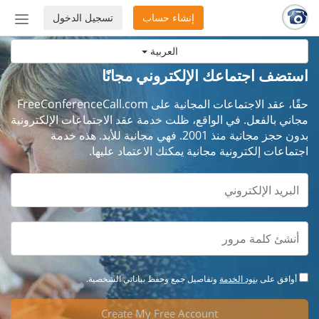
إنشاء حساب
تسجيل الدخول
إظهار
أو
العربية
إخفاء
شريط
استضف اجتماعك الإلكتروني مجانًا
التنق
حقًا، عقد الاجتماعات المجانية على FreeConferenceCall.com
مجاني بالفعل. في الواقع، ظلت خدمة عقد الاجتماعات الإلكترونية
بدون حجز مجانية منذ 2001. فهي مجانية للأبد. هذه خدمة
اجتماعات إلكترونية مجانية يمكنك الاعتماد عليها.
أوافق على
بنود الخدمة
وتفاصيل جمع وحفظ بياناتي الشخصية.
Create My Free Account