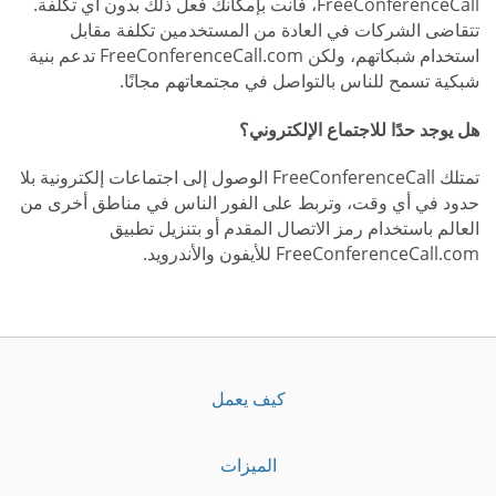
FreeConferenceCall، فأنت بإمكانك فعل ذلك بدون أي تكلفة.
تتقاضى الشركات في العادة من المستخدمين تكلفة مقابل
استخدام شبكاتهم، ولكن FreeConferenceCall.com تدعم بنية
شبكية تسمح للناس بالتواصل في مجتمعاتهم مجانًا.
هل يوجد حدًا للاجتماع الإلكتروني؟
تمتلك FreeConferenceCall الوصول إلى اجتماعات إلكترونية بلا
حدود في أي وقت، وتربط على الفور الناس في مناطق أخرى من
العالم باستخدام رمز الاتصال المقدم أو بتنزيل تطبيق
FreeConferenceCall.com للأيفون والأندرويد.
كيف يعمل
الميزات