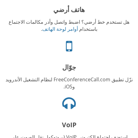
هاتف أرضي
هل تستخدم خط أرضي؟ اضبط واتصل وأدر مكالمات الاجتماع
باستخدام
أوامر لوحة الهاتف
.
أيقونة
الهاتف
الجوال
جوّال
نزّل تطبيق FreeConferenceCall.com لنظام التشغيل الأندرويد
وiOS.
أيقونة
السماعات
VoIP
استضف اجتماع إلكتروني VoIP (بروتوكول نقل الصوت على