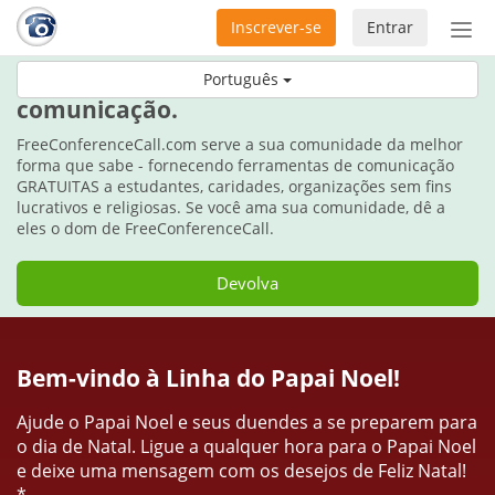
Inscrever-se
Entrar
Ativ
nav
Durante as festas, dê o dom da
Português
comunicação.
FreeConferenceCall.com serve a sua comunidade da melhor
forma que sabe - fornecendo ferramentas de comunicação
GRATUITAS a estudantes, caridades, organizações sem fins
lucrativos e religiosas. Se você ama sua comunidade, dê a
eles o dom de FreeConferenceCall.
Devolva
Bem-vindo à Linha do Papai Noel!
Ajude o Papai Noel e seus duendes a se preparem para
o dia de Natal. Ligue a qualquer hora para o Papai Noel
e deixe uma mensagem com os desejos de Feliz Natal!