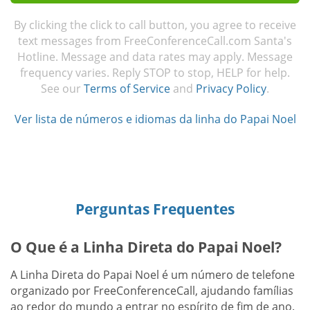
By clicking the click to call button, you agree to receive
text messages from FreeConferenceCall.com Santa's
Hotline. Message and data rates may apply. Message
frequency varies. Reply STOP to stop, HELP for help.
See our
Terms of Service
and
Privacy Policy
.
Ver lista de números e idiomas da linha do Papai Noel
Perguntas Frequentes
O Que é a Linha Direta do Papai Noel?
A Linha Direta do Papai Noel é um número de telefone
organizado por FreeConferenceCall, ajudando famílias
ao redor do mundo a entrar no espírito de fim de ano.