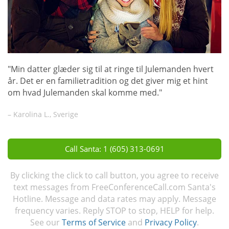
"Min datter glæder sig til at ringe til Julemanden hvert
år. Det er en familietradition og det giver mig et hint
om hvad Julemanden skal komme med."
– Karolina L., Sverige
Call Santa: 1 (605) 313-0691
By clicking the click to call button, you agree to receive
text messages from FreeConferenceCall.com Santa's
Hotline. Message and data rates may apply. Message
frequency varies. Reply STOP to stop, HELP for help.
See our
Terms of Service
and
Privacy Policy
.