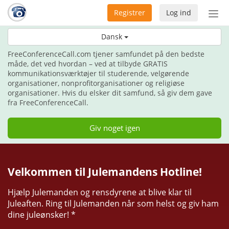
Registrer
Log ind
Slå
nav
Her til jul, giv gaven af kommunikation.
Dansk
til/f
FreeConferenceCall.com tjener samfundet på den bedste
måde, det ved hvordan – ved at tilbyde GRATIS
kommunikationsværktøjer til studerende, velgørende
organisationer, nonprofitorganisationer og religiøse
organisationer. Hvis du elsker dit samfund, så giv dem gave
fra FreeConferenceCall.
Giv noget igen
Velkommen til Julemandens Hotline!
Hjælp Julemanden og rensdyrene at blive klar til
Juleaften. Ring til Julemanden når som helst og giv ham
dine juleønsker! *