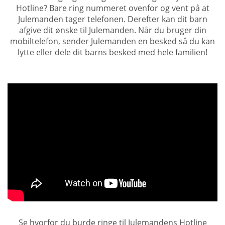
Hotline? Bare ring nummeret ovenfor og vent på at
Julemanden tager telefonen. Derefter kan dit barn
afgive dit ønske til Julemanden. Når du bruger din
mobiltelefon, sender Julemanden en besked så du kan
lytte eller dele dit barns besked med hele familien!
Se hvorfor du burde ringe til Julemandens Hotline