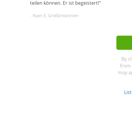
teilen können. Er ist begeistert!"
- Ryan E, Großbritannien
By c
from 
may ap
Lis