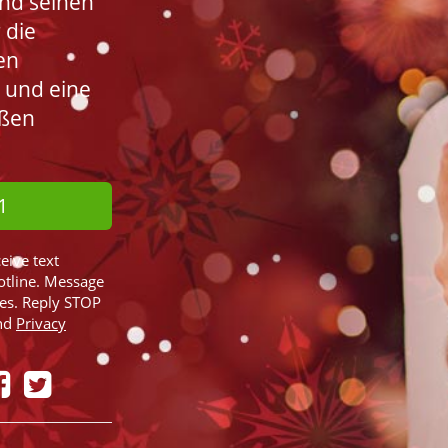
nd seinen
 die
en
 und eine
üßen
1
ceive text
otline. Message
ies. Reply STOP
nd
Privacy