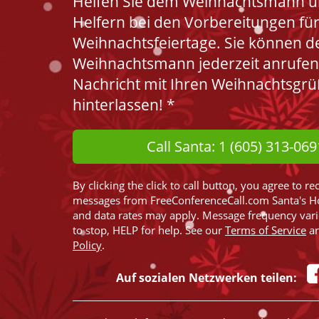
Helfen Sie dem Weihnachtsmann u
Helfern bei den Vorbereitungen für
Weihnachtsfeiertage. Sie können d
Weihnachtsmann jederzeit anrufen
Nachricht mit Ihren Weihnachtsgr
hinterlassen! *
Call Santa: 1 (605) 313-069
By clicking the click to call button, you agree to re
messages from FreeConferenceCall.com Santa's H
and data rates may apply. Message frequency var
to stop, HELP for help. See our
Terms of Service
a
Policy
.
Auf sozialen Netzwerken teilen: