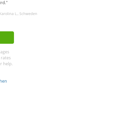
ird."
Karolina L., Schweden
sages
 rates
r help.
chen