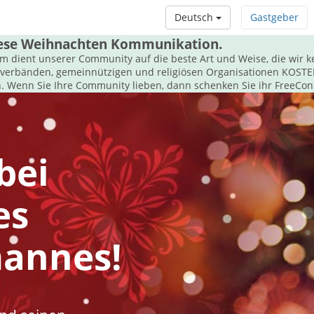
Deutsch
Gastgeber
iese Weihnachten Kommunikation.
m dient unserer Community auf die beste Art und Weise, die wir 
sverbänden, gemeinnützigen und religiösen Organisationen KOST
 Wenn Sie Ihre Community lieben, dann schenken Sie ihr FreeCon
bei
es
annes!