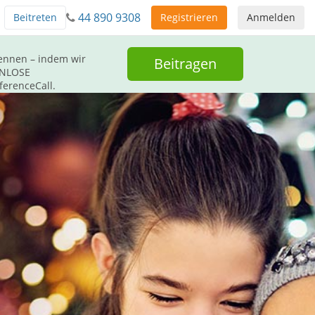
44 890 9308
Beitreten
Registrieren
Anmelden
kennen – indem wir
Beitragen
ENLOSE
ferenceCall.