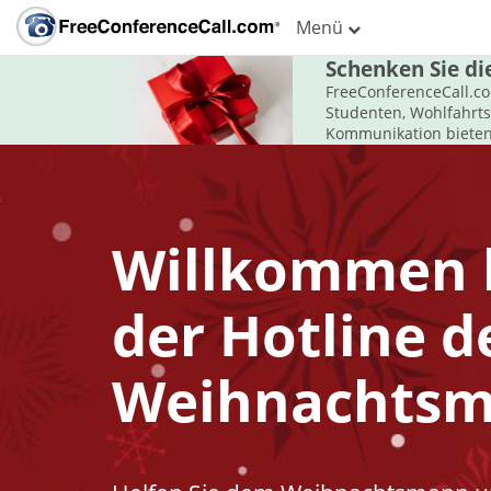
Menü
Schenken Sie d
FreeConferenceCall.co
Studenten, Wohlfahrt
Kommunikation bieten.
Willkommen 
der Hotline d
Weihnachtsm