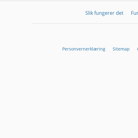
Slik fungerer det
Fu
Personvernerklæring
Sitemap