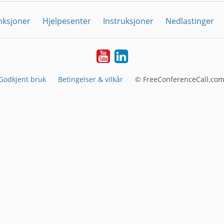
nksjoner
Hjelpesenter
Instruksjoner
Nedlastinger
YouTube
Linkedin
Godkjent bruk
Betingelser & vilkår
© FreeConferenceCall.com