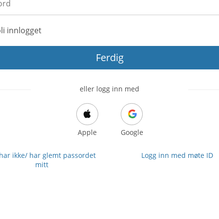
li innlogget
Ferdig
eller logg inn med
Apple
Google
 har ikke/ har glemt passordet
Logg inn med møte ID
mitt