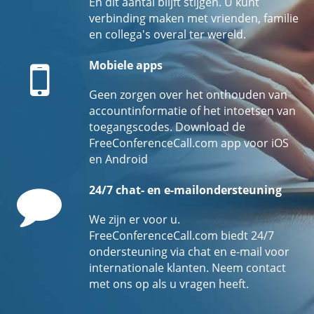
En dit aantal blijft stijgen. U kunt
verbinding maken met vrienden, familie
en collega's overal ter wereld.
Mobile
Mobiele apps
Geen zorgen over het onthouden van
accountinformatie of het intoetsen van
toegangscodes. Download de
FreeConferenceCall.com app voor iOS
en Android
Comment
24/7 chat- en e-mailondersteuning
We zijn er voor u.
FreeConferenceCall.com biedt 24/7
ondersteuning via chat en e-mail voor
internationale klanten. Neem contact
met ons op als u vragen heeft.