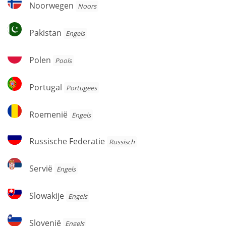
Noorwegen
Noorwegen
Noors
Pakistan
Pakistan
Engels
Polen
Polen
Pools
Portugal
Portugal
Portugees
Roemenië
Roemenië
Engels
Russische
Russische Federatie
Russisch
Federatie
Servië
Servië
Engels
Slowakije
Slowakije
Engels
Slovenië
Slovenië
Engels