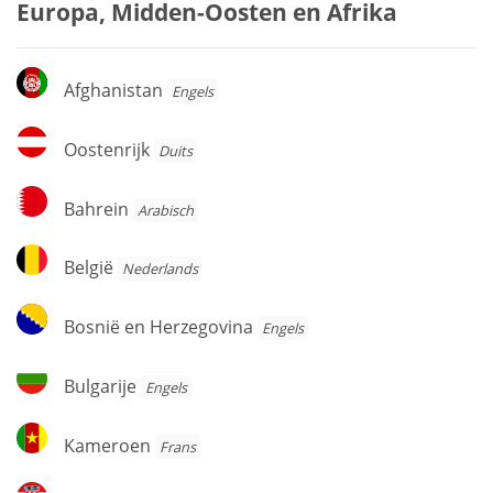
Europa, Midden-Oosten en Afrika
Afghanistan
Afghanistan
Engels
Oostenrijk
Oostenrijk
Duits
Bahrein
Bahrein
Arabisch
België
België
Nederlands
Bosnië
Bosnië en Herzegovina
Engels
en
Herzegovina
Bulgarije
Bulgarije
Engels
Kameroen
Kameroen
Frans
Kroatië