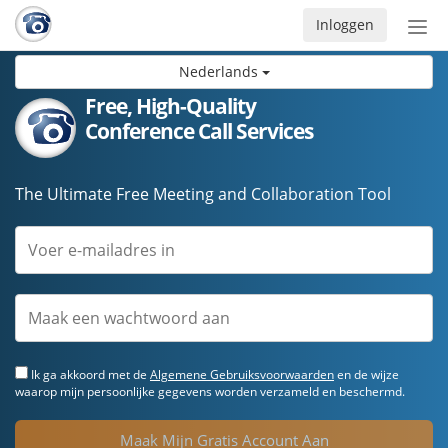
Inloggen
Acti
navi
Nederlands
Free, High-Quality
Conference Call Services
The Ultimate Free Meeting and Collaboration Tool
Ik ga akkoord met de
Algemene Gebruiksvoorwaarden
en de wijze
waarop mijn persoonlijke gegevens worden verzameld en beschermd.
Maak Mijn Gratis Account Aan