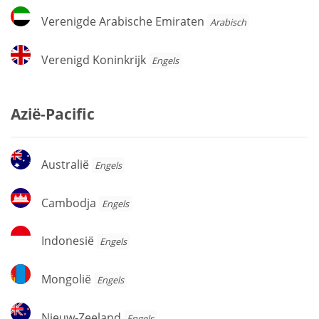
Verenigde
Verenigde Arabische Emiraten
Arabisch
Arabische
Emiraten
Verenigd
Verenigd Koninkrijk
Engels
Koninkrijk
Azië-Pacific
Australië
Australië
Engels
Cambodja
Cambodja
Engels
Indonesië
Indonesië
Engels
Mongolië
Mongolië
Engels
Nieuw-
Nieuw-Zeeland
Engels