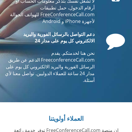
لا تشغل نفسك بتذكر معلومات الحساب أو
أرقام الدخول، حمل تطبيقات
FreeConferenceCall.com للهواتف الجوالة
لأجهزة iPhone و Android
Comment
دعم التواصل بالرسائل الفورية والبريد
الالكتروني كل يوم على مدار 24
نحن هنا لخدمتكم. يقدم
FreeconferenceCall.com الدعم عن طريق
الرسائل الفورية والبريد الالكتروني كل يوم على
مدار 24 ساعة للعملاء الدوليين. تواصل معنا لأي
أسئلة.
العملاء أولويتنا
إن منصة FreeConferenceCall.com توفر خدمة رائعة