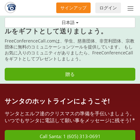
サインアップ
ログイン
ナ
ビ
このホリデーに、コミュニケーションツー
日本語
ゲ
ルをギフトとして送りましょう。
ー
シ
FreeConferenceCall.comは、学生、慈善団体、非営利団体、宗教
ョ
団体に無料のコミュニケーションツールを提供しています。 もし
ン
お気に入りのコミュニティがありましたら、FreeConferenceCall
をギフトとしてプレゼントしましょう。
の
開
閉
贈る
サンタのホットラインにようこそ!
サンタとエルフ達のクリスマスの準備を手伝いましょう。
いつでもサンタに電話して願い事をメッセージに残そう! *
Call Santa: 1 (605) 313-0691