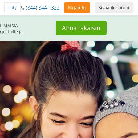
(844) 844-1322
Liity
Kirjaudu
Sisäänkirjaudu
 ILMAISIA
Anna takaisin
jestöille ja
.