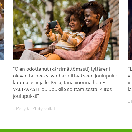
"Olen odottanut (kärsimättömästi) tyttäreni
"
olevan tarpeeksi vanha soittaakseen Joulupukin
v
kuumalle linjalle. Kyllä, tänä vuonna hän PITI
v
VALTAVASTI joulupukille soittamisesta. Kiitos
la
joulupukki!"
– 
– Kelly K., Yhdysvallat