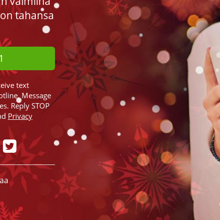
an valmiina
llon tahansa
1
ceive text
otline. Message
ies. Reply STOP
nd
Privacy
taa