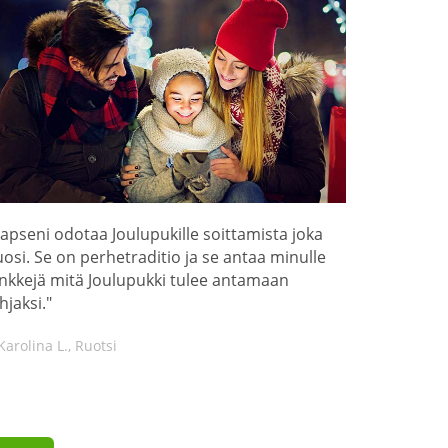
Lapseni odotaa Joulupukille soittamista joka
uosi. Se on perhetraditio ja se antaa minulle
inkkejä mitä Joulupukki tulee antamaan
hjaksi."
Karolina L., Ruotsi