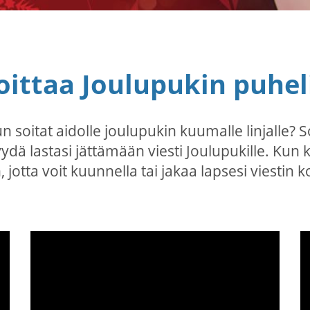
oittaa Joulupukin puh
soitat aidolle joulupukin kuumalle linjalle? 
yydä lastasi jättämään viesti Joulupukille. Kun
n, jotta voit kuunnella tai jakaa lapsesi viesti