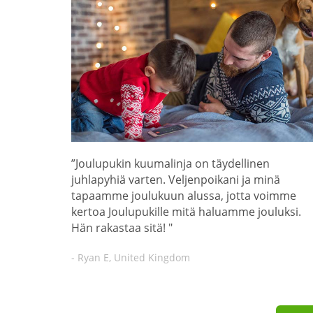
”Joulupukin kuumalinja on täydellinen
juhlapyhiä varten. Veljenpoikani ja minä
tapaamme joulukuun alussa, jotta voimme
kertoa Joulupukille mitä haluamme jouluksi.
Hän rakastaa sitä! "
- Ryan E, United Kingdom