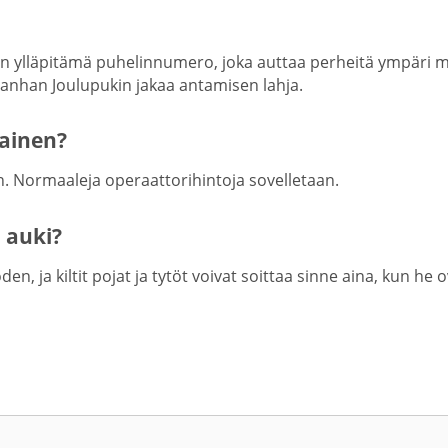
in ylläpitämä puhelinnumero, joka auttaa perheitä ympär
vanhan Joulupukin jakaa antamisen lahja.
mainen?
n. Normaaleja operaattorihintoja sovelletaan.
 auki?
 ja kiltit pojat ja tytöt voivat soittaa sinne aina, kun he o