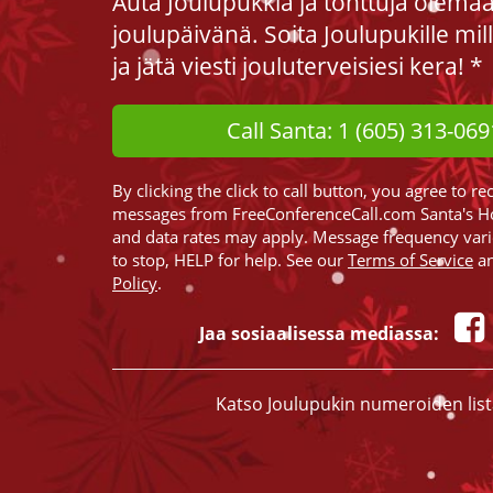
Auta Joulupukkia ja tonttuja olema
joulupäivänä. Soita Joulupukille mi
ja jätä viesti jouluterveisiesi kera! *
Call Santa: 1 (605) 313-069
By clicking the click to call button, you agree to re
messages from FreeConferenceCall.com Santa's H
and data rates may apply. Message frequency var
to stop, HELP for help. See our
Terms of Service
a
Policy
.
Jaa sosiaalisessa mediassa:
Katso Joulupukin numeroiden lis