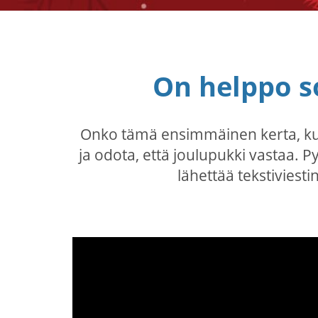
On helppo s
Onko tämä ensimmäinen kerta, kun 
ja odota, että joulupukki vastaa. P
lähettää tekstiviesti