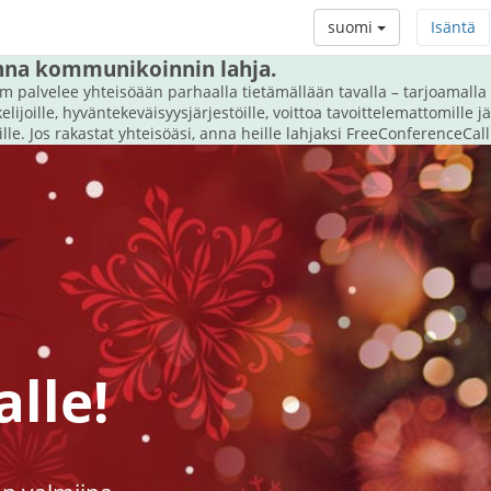
suomi
Isäntä
anna kommunikoinnin lahja.
 palvelee yhteisöään parhaalla tietämällään tavalla – tarjoamalla
elijoille, hyväntekeväisyysjärjestöille, voittoa tavoittelemattomille jär
öille. Jos rakastat yhteisöäsi, anna heille lahjaksi FreeConferenceCall
alle!