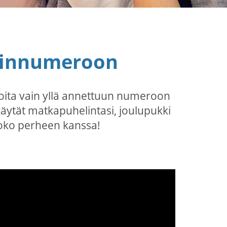
elinnumeroon
Soita vain yllä annettuun numeroon
 käytät matkapuhelintasi, joulupukki
n koko perheen kanssa!