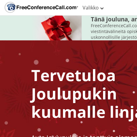
Valikko
Tänä jouluna, 
FreeConferenceCall.com
viestintävälineitä opisk
uskonnollisille järjest
Tervetuloa
Joulupukin
kuumalle linj