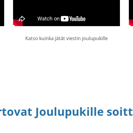
Katso kuinka jätät viestin joulupukille
ovat Joulupukille soitt