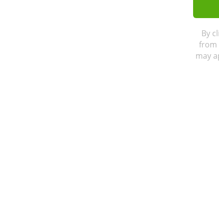
By c
from 
may ap