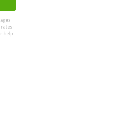
sages
 rates
r help.