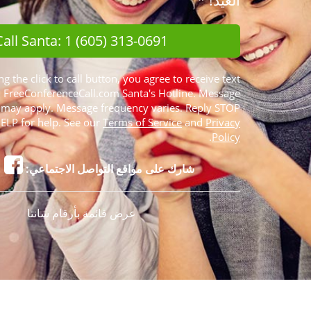
العيد! *
Call Santa: 1 (605) 313-0691
ng the click to call button, you agree to receive text
FreeConferenceCall.com Santa's Hotline. Message
 may apply. Message frequency varies. Reply STOP
HELP for help. See our
Terms of Service
and
Privacy
.
Policy
شارك على مواقع التواصل الاجتماعي:
عرض قائمة بأرقام سانتا