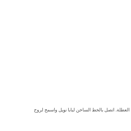
حول العالم على الدخول في أجواء العطلة. اتصل بالخط الساخن لبابا نويل واسمح لروح