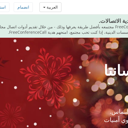
العربية
انضمام
است
ة الاتصالات.
يخدم FreeConferenceCall.com مجتمعه بأفضل طريقة يعرفها وذلك - من خلال تقديم أدوات اتص
لدينية، إذا كنت تحب مجتمع، امنحهم هدية FreeConferenceCall.
نتا
ريسماس.
ي أمنيات