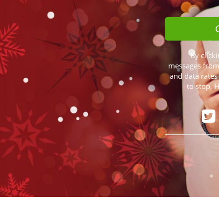
By clicki
messages from 
and data rates
to stop, 