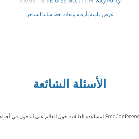
.
See our
Terms of Service
and
Privacy Policy
عرض قائمة بأرقام ولغات خط سانتا الساخن
الأسئلة الشائعة
الخط الساخن لبابا نويل هو رقم هاتفي تستضيفه FreeConferenceCall لمساعدة العائلات 