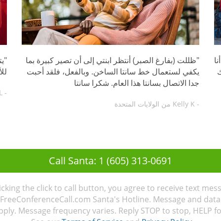
نا
"ظللت (بفارغ الصبر) أنتظر ابنتي إلى أن تصير كبيرة بما
"يت
ك
يكفي لستعمال خط سانتا الساخن. وبالفعل، فلقد أحبت
لل
جدا الاتصال بسانتا هذا العام. شكرا سانتا
- Karolina L من السويد
- Kelly K من الولايات المتحدة
Call Santa: 1 (605) 313-0691
licking the click to call button, you agree to receive text mes
FreeConferenceCall.com Santa's Hotline. Message and data
ply. Message frequency varies. Reply STOP to stop, HELP fo