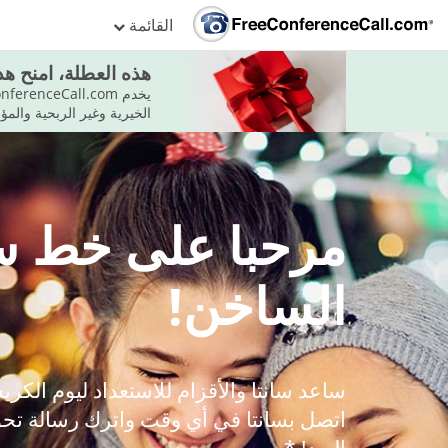
القائمة
هذه العطلة، امنح هدي
الخيرية وغير الربحية والمؤسسات ا
مرحبا على خط سا
الساخن!
ساعد سانتا والأقزام للاستعداد ليوم الك
اتصل بسانتا في أي وقت واترك رسالة تحو