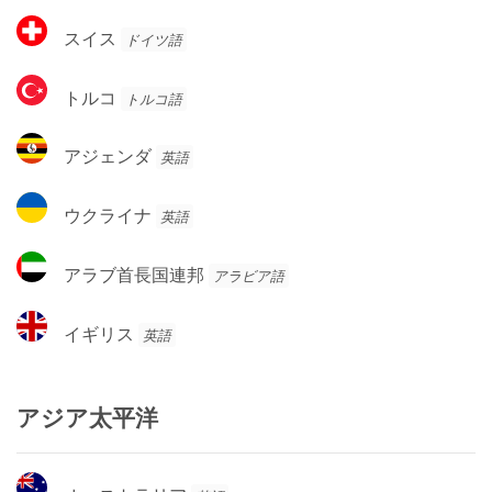
カ
ェ
ス
スイス
ドイツ語
ー
イ
デ
ス
ト
ン
トルコ
トルコ語
ル
コ
ア
アジェンダ
英語
ジ
ェ
ウ
ウクライナ
英語
ン
ク
ダ
ラ
ア
アラブ首長国連邦
アラビア語
イ
ラ
ナ
ブ
イ
イギリス
英語
首
ギ
長
リ
国
ス
アジア太平洋
連
邦
オ