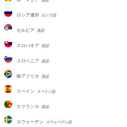
ガ
ー
ル
マ
ロ
ロシア連邦
ロシア語
ニ
シ
ア
ア
セ
セルビア
英語
連
ル
邦
ビ
ス
スロバキア
英語
ア
ロ
バ
ス
スロベニア
英語
キ
ロ
ア
ベ
南
南アフリカ
英語
ニ
ア
ア
フ
ス
スペイン
スペイン語
リ
ペ
カ
イ
ス
スリランカ
英語
ン
リ
ラ
ス
スウェーデン
スウェーデン語
ン
ウ