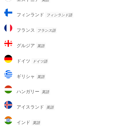
ー
ス
ク
ト
フ
フィンランド
フィンランド語
ニ
ィ
ア
ン
フ
フランス
フランス語
ラ
ラ
ン
ン
グ
ド
グルジア
英語
ス
ル
ジ
ド
ドイツ
ドイツ語
ア
イ
ツ
ギ
ギリシャ
英語
リ
シ
ハ
ハンガリー
英語
ャ
ン
ガ
ア
アイスランド
英語
リ
イ
ー
ス
イ
インド
英語
ラ
ン