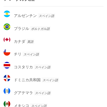
ア
アルゼンチン
スペイン語
ル
ゼ
ブ
ブラジル
ポルトガル語
ン
ラ
チ
ジ
カ
ン
カナダ
英語
ル
ナ
ダ
チ
チリ
スペイン語
リ
コ
コスタリカ
スペイン語
ス
タ
ド
ドミニカ共和国
スペイン語
リ
ミ
カ
ニ
グ
グアテマラ
スペイン語
カ
ア
共
テ
メ
和
メキシコ
スペイン語
マ