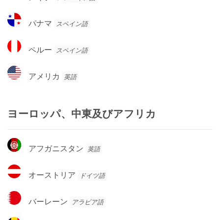
キ
国
ラ
シ
パ
パナマ
スペイン語
コ
ナ
マ
ペ
ペルー
スペイン語
ル
ー
ア
アメリカ
英語
メ
リ
カ
ヨーロッパ、中東及びアフリカ
ア
アフガニスタン
英語
フ
ガ
オ
オーストリア
ドイツ語
ニ
ー
ス
ス
バ
タ
バーレーン
アラビア語
ト
ー
ン
リ
レ