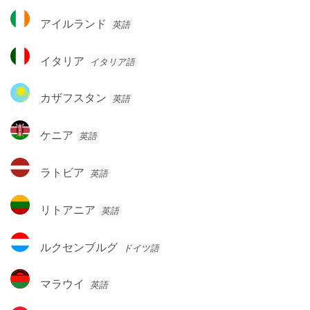
ン
ド
ア
ド
アイルランド
英語
イ
ル
イ
イタリア
イタリア語
ラ
タ
ン
リ
カ
ド
カザフスタン
英語
ア
ザ
フ
ケ
ケニア
英語
ス
ニ
タ
ア
ラ
ン
ラトビア
英語
ト
ビ
リ
リトアニア
英語
ア
ト
ア
ル
ルクセンブルグ
ドイツ語
ニ
ク
ア
セ
マ
マラウイ
英語
ン
ラ
ブ
ウ