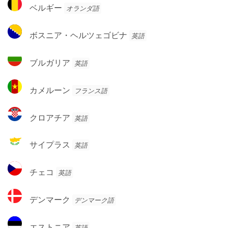
ベ
ア
ベルギー
オランダ語
ー
ル
ン
ギ
ボ
ボスニア・ヘルツェゴビナ
英語
ー
ス
ニ
ブ
ブルガリア
英語
ア・
ル
ヘ
ガ
カ
ル
カメルーン
フランス語
リ
メ
ツ
ア
ル
ェ
ク
クロアチア
英語
ー
ゴ
ロ
ン
ビ
ア
サ
サイプラス
英語
ナ
チ
イ
ア
プ
チ
チェコ
英語
ラ
ェ
ス
コ
デ
デンマーク
デンマーク語
ン
マ
エ
エストニア
英語