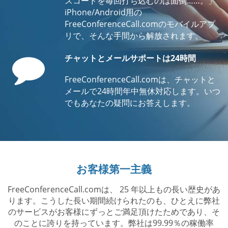
スコードを毎回打ち込むのは面倒……。」
iPhone/Android用の
FreeConferenceCall.comのモバイルアプ
リで、そんな手間から解放されます。
Comment
チャットとメールサポートは24時間
FreeConferenceCall.comは、チャットと
メールで24時間年中無休対応します。いつ
でもあなたの疑問にお答えします。
お客様第一主義
FreeConferenceCall.comは、 25 年以上もの長い歴史があ
ります。こうした長い期間続けられたのも、ひとえに弊社
のサービスがお客様にずっとご満足頂けたためであり、そ
のことに誇りを持っています。弊社は99.99％の稼働率