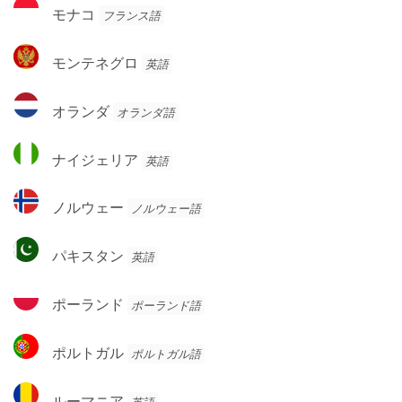
モ
ル
モナコ
フランス語
イ
ナ
グ
コ
モ
モンテネグロ
英語
ン
テ
オ
オランダ
オランダ語
ネ
ラ
グ
ン
ナ
ロ
ナイジェリア
英語
ダ
イ
ジ
ノ
ノルウェー
ノルウェー語
ェ
ル
リ
ウ
パ
ア
パキスタン
英語
ェ
キ
ー
ス
ポ
ポーランド
ポーランド語
タ
ー
ン
ラ
ポ
ポルトガル
ポルトガル語
ン
ル
ド
ト
ル
ルーマニア
英語