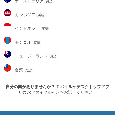
オーストラリア
英語
ー
ス
カ
カンボジア
英語
ト
ン
ラ
ボ
イ
リ
インドネシア
英語
ジ
ン
ア
ア
ド
モ
モンゴル
英語
ネ
ン
シ
ゴ
ニ
ア
ニュージーランド
英語
ル
ュ
ー
台
台湾
英語
ジ
湾
ー
ラ
自分の国がありませんか？
モバイルかデスクトップアプ
ン
リのVoIPダイヤルインをお試しください。
ド