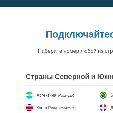
Подключайтес
Наберите номер любой из стр
Страны Северной и Юж
Аргентина
Б
Аргентина
Б
Испанский
Коста
Д
Коста Рика
Испанский
Рика
Р