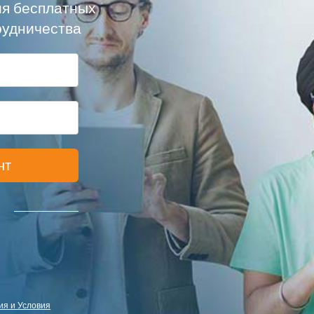
ия бесплатных
рудничества
нт
я и Условия