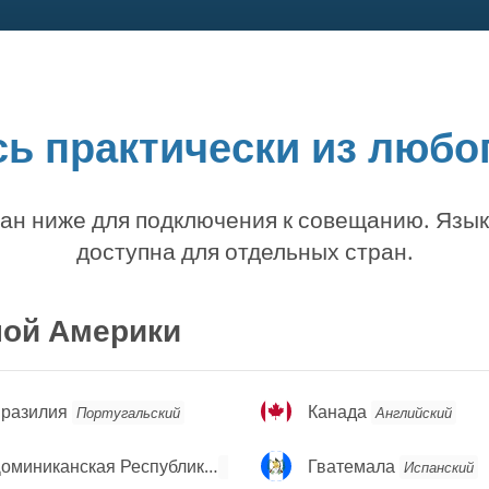
ь практически из любог
ан ниже для подключения к совещанию. Язы
доступна для отдельных стран.
ной Америки
разилия
Канада
разилия
Канада
Португальский
Английский
оминиканская
Гватемала
Доминиканская Республика
Гватемала
Испанский
Испанский
еспублика