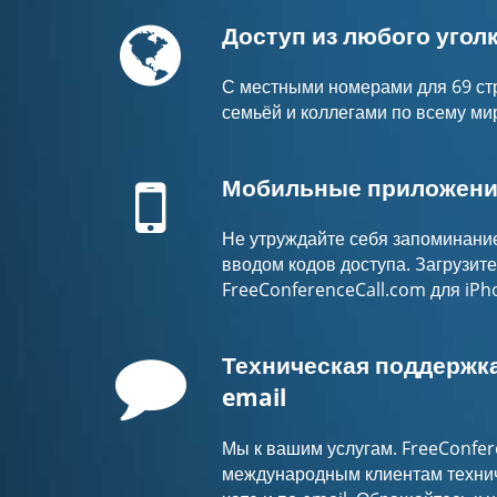
Globe
Доступ из любого угол
С местными номерами для 69 стр
семьёй и коллегами по всему ми
Mobile
Мобильные приложени
Не утруждайте себя запоминани
вводом кодов доступа. Загрузит
FreeConferenceCall.com для iPh
Comment
Техническая поддержка 
email
Мы к вашим услугам. FreeConfer
международным клиентам технич