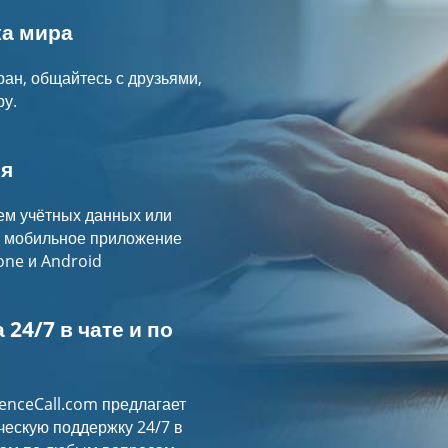
ка мира
ан, общайтесь с друзьями,
ру.
я
ем учётных данных или
е мобильное приложение
one и Android
24/7 в чате и по
enceCall.com предлагает
ескую поддержку 24/7 в