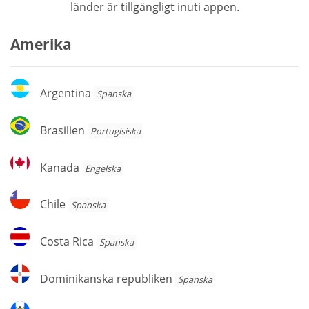
länder är tillgängligt inuti appen.
Amerika
Argentina
Argentina
Spanska
Brasilien
Brasilien
Portugisiska
Kanada
Kanada
Engelska
Chile
Chile
Spanska
Costa
Costa Rica
Spanska
Rica
Dominikanska
Dominikanska republiken
Spanska
republiken
Guatemala