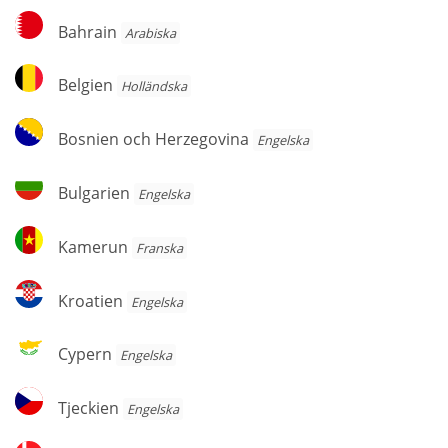
Bahrain
Bahrain
Arabiska
Belgien
Belgien
Holländska
Bosnien
Bosnien och Herzegovina
Engelska
och
Herzegovina
Bulgarien
Bulgarien
Engelska
Kamerun
Kamerun
Franska
Kroatien
Kroatien
Engelska
Cypern
Cypern
Engelska
Tjeckien
Tjeckien
Engelska