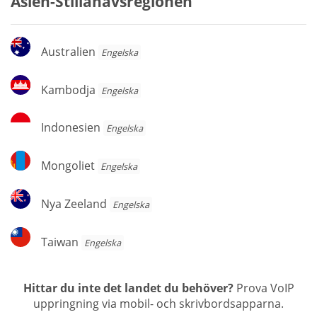
Asien-Stillahavsregionen
Australien
Australien
Engelska
Kambodja
Kambodja
Engelska
Indonesien
Indonesien
Engelska
Mongoliet
Mongoliet
Engelska
Nya
Nya Zeeland
Engelska
Zeeland
Taiwan
Taiwan
Engelska
Hittar du inte det landet du behöver?
Prova VoIP
uppringning via mobil- och skrivbordsapparna.