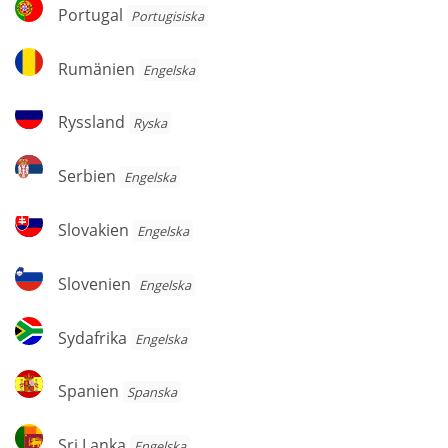
Portugal
Portugal
Portugisiska
Rumänien
Rumänien
Engelska
Ryssland
Ryssland
Ryska
Serbien
Serbien
Engelska
Slovakien
Slovakien
Engelska
Slovenien
Slovenien
Engelska
Sydafrika
Sydafrika
Engelska
Spanien
Spanien
Spanska
Sri
Sri Lanka
Engelska