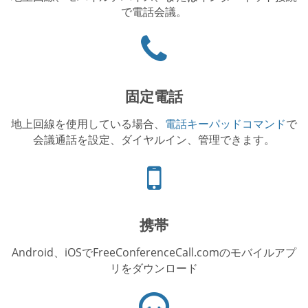
で電話会議。
Phone
icon
固定電話
地上回線を使用している場合、
電話キーパッドコマンド
で
会議通話を設定、ダイヤルイン、管理できます。
電
話
ア
イ
携帯
コ
ン
Android、iOSでFreeConferenceCall.comのモバイルアプ
リをダウンロード
ヘ