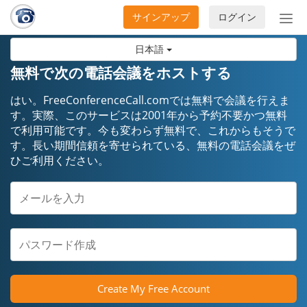
サインアップ
ログイン
ナ
ビ
日本語
ゲ
ー
無料で次の電話会議をホストする
シ
ョ
はい。FreeConferenceCall.comでは無料で会議を行えま
ン
す。実際、このサービスは2001年から予約不要かつ無料
で利用可能です。今も変わらず無料で、これからもそうで
の
す。長い期間信頼を寄せられている、無料の電話会議をぜ
開
ひご利用ください。
閉
Create My Free Account