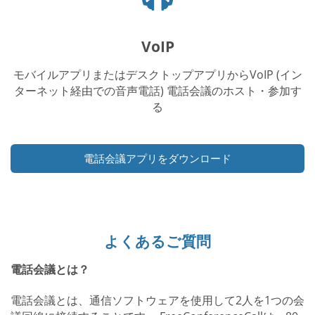
ッ
ド
フ
VoIP
ォ
ン
モバイルアプリまたはデスクトップアプリからVoIP (イン
ア
ターネット経由での音声電話) 電話会議のホスト・参加す
イ
る
コ
ン
電話会議アプリをダウンロード
よくあるご質問
電話会議とは？
電話会議とは、通信ソフトウェアを使用して2人を1つの会