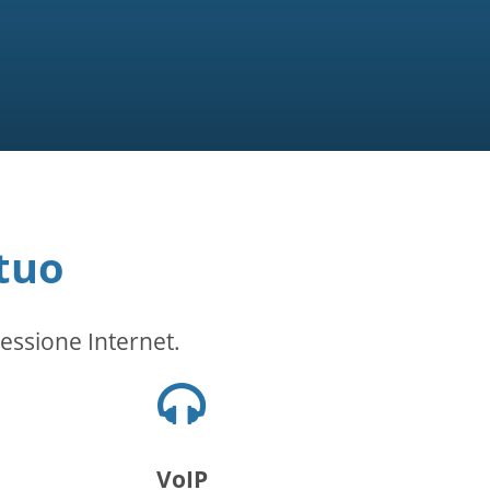
tuo
essione Internet.
Icona
cuffie
VoIP