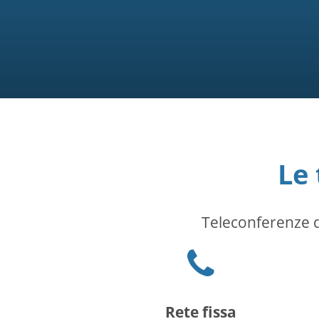
Le
Teleconferenze d
Phone
icon
Rete fissa