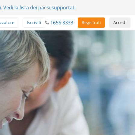
i.
Vedi la lista dei paesi supportati
1656 8333
zzatore
Iscriviti
Registrati
Accedi