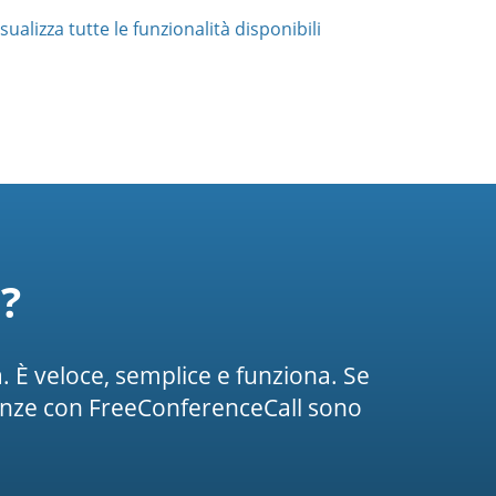
sualizza tutte le funzionalità disponibili
?
 È veloce, semplice e funziona. Se
enze con FreeConferenceCall sono