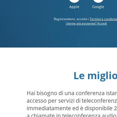
Apple
Google
Registrandomi, accetto i
Termini e condizio
Utente già esistente? Accedi
Le migli
Hai bisogno di una conferenza istan
accesso per servizi di teleconferenza
immediatamente ed è disponibile 24 
a chiamate in teleconferenza audio 