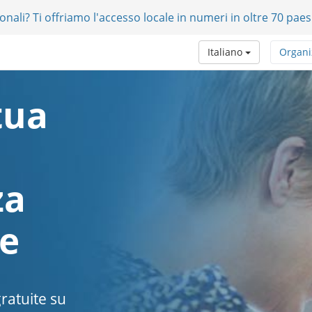
onali? Ti offriamo l'accesso locale in numeri in oltre 70 paes
Italiano
Organi
tua
za
e
ratuite su