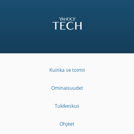
Kuinka se toimii
Ominaisuudet
Tukikeskus
Ohjeet