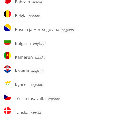
Bahrain
arabia
Belgia
Belgia
hollanti
Bosnia
Bosnia ja Hertsegovina
englanti
ja
Hertsegovina
Bulgaria
Bulgaria
englanti
Kamerun
Kamerun
ranska
Kroatia
Kroatia
englanti
Kypros
Kypros
englanti
Tšekin
Tšekin tasavalta
englanti
tasavalta
Tanska
Tanska
tanska