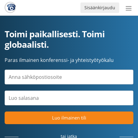
Sisäänkirjaudu
Ava
navi
Toimi paikallisesti. Toimi
globaalisti.
Paras ilmainen konferenssi- ja yhteistyötyökalu
Luo ilmainen tili
tai jatka