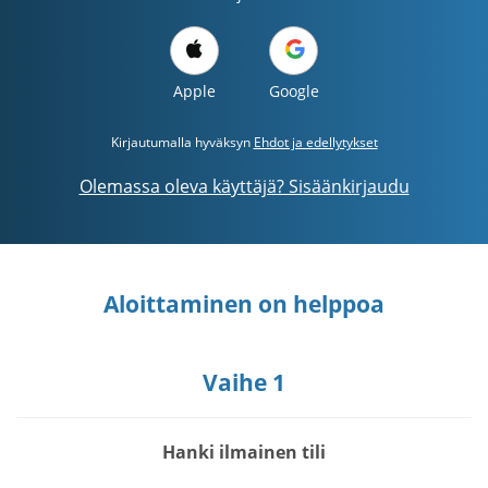
Apple
Google
Kirjautumalla hyväksyn
Ehdot ja edellytykset
Olemassa oleva käyttäjä? Sisäänkirjaudu
Aloittaminen on helppoa
Vaihe 1
Hanki ilmainen tili