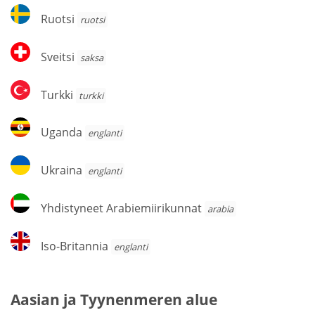
Ruotsi
Ruotsi
ruotsi
Sveitsi
Sveitsi
saksa
Turkki
Turkki
turkki
Uganda
Uganda
englanti
Ukraina
Ukraina
englanti
Yhdistyneet
Yhdistyneet Arabiemiirikunnat
arabia
Arabiemiirikunnat
Iso-
Iso-Britannia
englanti
Britannia
Aasian ja Tyynenmeren alue