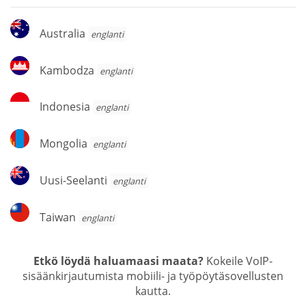
Australia
Australia
englanti
Kambodza
Kambodza
englanti
Indonesia
Indonesia
englanti
Mongolia
Mongolia
englanti
Uusi-
Uusi-Seelanti
englanti
Seelanti
Taiwan
Taiwan
englanti
Etkö löydä haluamaasi maata?
Kokeile VoIP-
sisäänkirjautumista mobiili- ja työpöytäsovellusten
kautta.