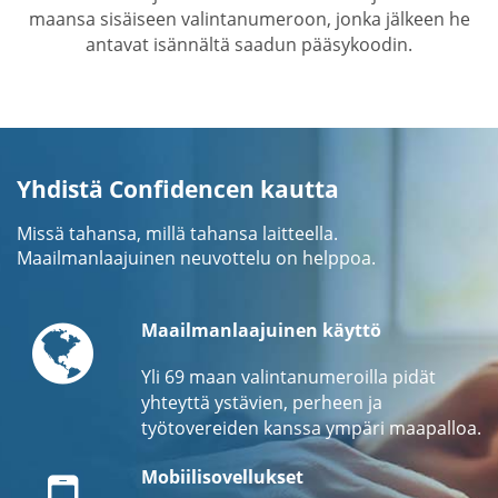
maansa sisäiseen valintanumeroon, jonka jälkeen he
antavat isännältä saadun pääsykoodin.
Yhdistä Confidencen kautta
Missä tahansa, millä tahansa laitteella.
Maailmanlaajuinen neuvottelu on helppoa.
Globe
Maailmanlaajuinen käyttö
Yli 69 maan valintanumeroilla pidät
yhteyttä ystävien, perheen ja
työtovereiden kanssa ympäri maapalloa.
Mobile
Mobiilisovellukset