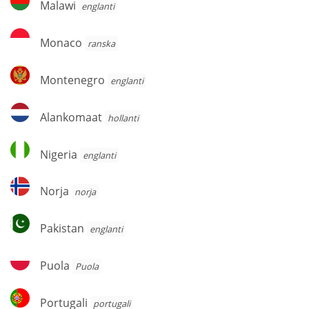
Malawi
englanti
Monaco
Monaco
ranska
Montenegro
Montenegro
englanti
Alankomaat
Alankomaat
hollanti
Nigeria
Nigeria
englanti
Norja
Norja
norja
Pakistan
Pakistan
englanti
Puola
Puola
Puola
Portugali
Portugali
portugali