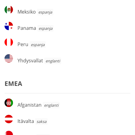
Meksiko
Meksiko
espanja
Panama
Panama
espanja
Peru
Peru
espanja
Yhdysvallat
Yhdysvallat
englanti
EMEA
Afganistan
Afganistan
englanti
Itävalta
Itävalta
saksa
Bahrain