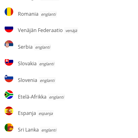
Romania
Romania
englanti
Venäjän
Venäjän Federaatio
venäjä
Federaatio
Serbia
Serbia
englanti
Slovakia
Slovakia
englanti
Slovenia
Slovenia
englanti
Etelä-
Etelä-Afrikka
englanti
Afrikka
Espanja
Espanja
espanja
Sri
Sri Lanka
englanti
Lanka