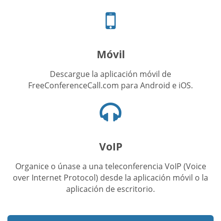
Icono
de
teléfono
celular
Móvil
Descargue la aplicación móvil de
FreeConferenceCall.com para Android e iOS.
Icono
de
audífonos
VoIP
Organice o únase a una teleconferencia VoIP (Voice
over Internet Protocol) desde la aplicación móvil o la
aplicación de escritorio.