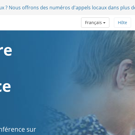
aux ? Nous offrons des numéros d'appels locaux dans plus d
Français
Hôte
re
ce
onférence sur