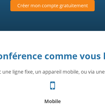
Créer mon compte gratuitement
conférence comme vous l
une ligne fixe, un appareil mobile, ou via un
Icône
du
téléphone
portable
Mobile