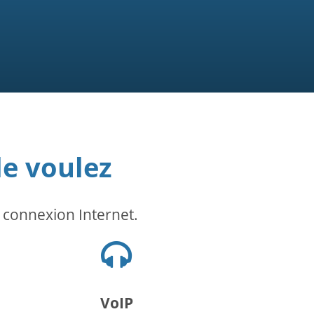
e voulez
e connexion Internet.
Icône
du
casque
VoIP