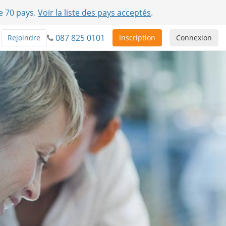
e 70 pays.
Voir la liste des pays acceptés
.
087 825 0101
Rejoindre
Inscription
Connexion