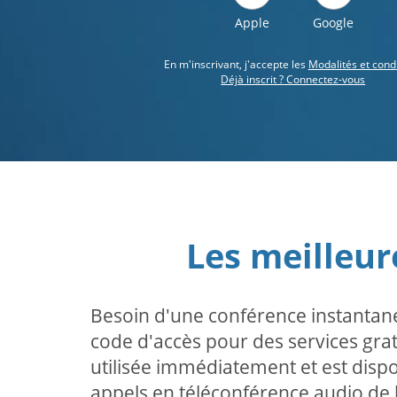
Apple
Google
En m'inscrivant, j'accepte les
Modalités et cond
Déjà inscrit ? Connectez-vous
Les meilleur
Besoin d'une conférence instantané
code d'accès pour des services gratu
utilisée immédiatement et est disp
appels en téléconférence audio de h