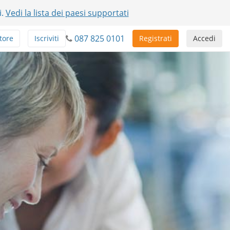
i.
Vedi la lista dei paesi supportati
087 825 0101
tore
Iscriviti
Registrati
Accedi