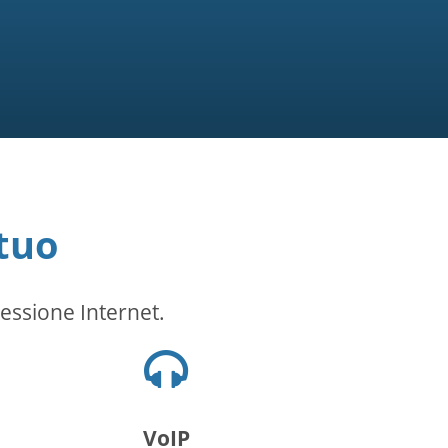
tuo
essione Internet.
Icona
cuffie
VoIP