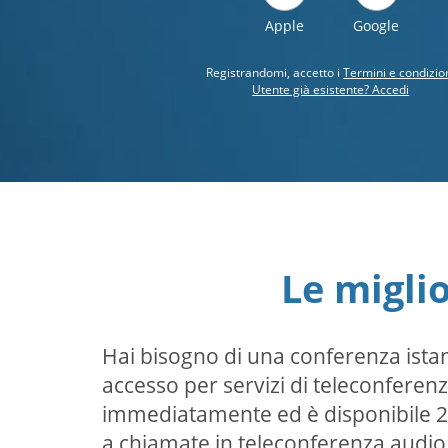
Apple
Google
Registrandomi, accetto i
Termini e condizio
Utente già esistente? Accedi
Le migli
Hai bisogno di una conferenza istan
accesso per servizi di teleconferenza
immediatamente ed è disponibile 24 
a chiamate in teleconferenza audio 