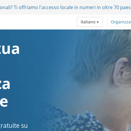
onali? Ti offriamo l'accesso locale in numeri in oltre 70 paes
Italiano
Organizza
tua
za
e
ratuite su