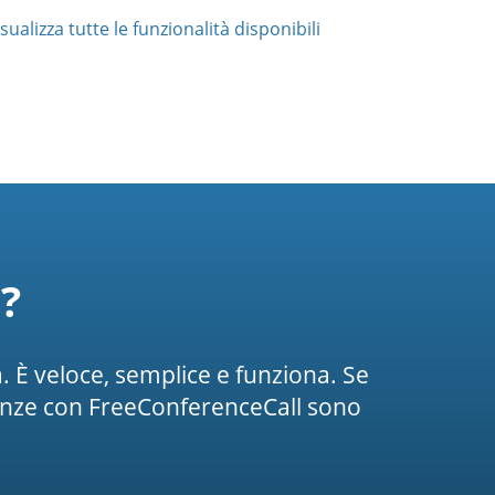
sualizza tutte le funzionalità disponibili
?
 È veloce, semplice e funziona. Se
enze con FreeConferenceCall sono