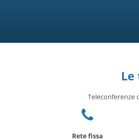
Le
Teleconferenze d
Phone
icon
Rete fissa