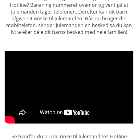
Hotline? Bare ring nummeret ovenfor og vent på at
Julemanden tager telefonen. Derefter kan dit barn
afgive dit ønske til Julemanden. Når du bruger din
mobiltelefon, sender Julemanden en besked så du kan
lytte eller dele dit barns besked med hele familien!
Se hvorfor du burde ringe til Julemandens Hotline