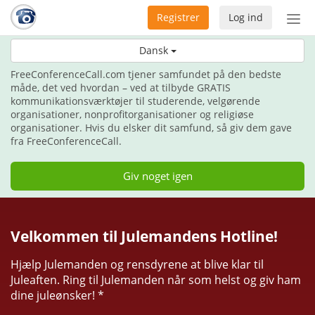
Registrer
Log ind
Slå
nav
Her til jul, giv gaven af kommunikation.
Dansk
til/f
FreeConferenceCall.com tjener samfundet på den bedste
måde, det ved hvordan – ved at tilbyde GRATIS
kommunikationsværktøjer til studerende, velgørende
organisationer, nonprofitorganisationer og religiøse
organisationer. Hvis du elsker dit samfund, så giv dem gave
fra FreeConferenceCall.
Giv noget igen
Velkommen til Julemandens Hotline!
Hjælp Julemanden og rensdyrene at blive klar til
Juleaften. Ring til Julemanden når som helst og giv ham
dine juleønsker! *