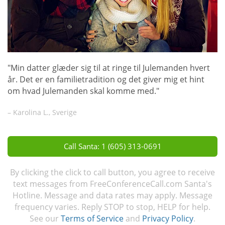
"Min datter glæder sig til at ringe til Julemanden hvert
år. Det er en familietradition og det giver mig et hint
om hvad Julemanden skal komme med."
– Karolina L., Sverige
Call Santa: 1 (605) 313-0691
By clicking the click to call button, you agree to receive
text messages from FreeConferenceCall.com Santa's
Hotline. Message and data rates may apply. Message
frequency varies. Reply STOP to stop, HELP for help.
See our
Terms of Service
and
Privacy Policy
.