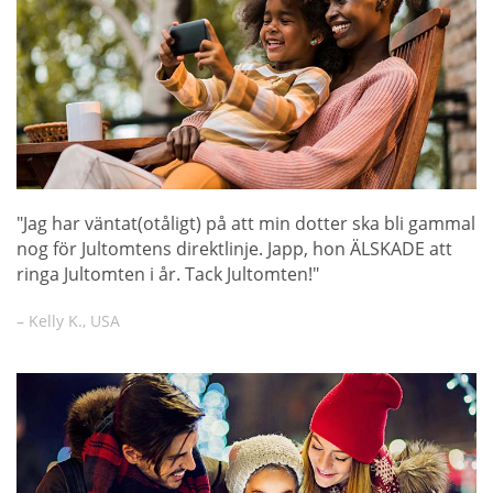
"Jag har väntat(otåligt) på att min dotter ska bli gammal
nog för Jultomtens direktlinje. Japp, hon ÄLSKADE att
ringa Jultomten i år. Tack Jultomten!"
– Kelly K., USA