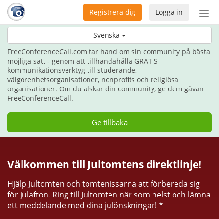
Registrera dig
Logga in
Öpp
men
Ge kommunikation i julklapp i år.
Svenska
FreeConferenceCall.com tar hand om sin community på bästa
möjliga sätt - genom att tillhandahålla GRATIS
kommunikationsverktyg till studerande,
välgörenhetsorganisationer, nonprofits och religiösa
organisationer. Om du älskar din community, ge dem gåvan
FreeConferenceCall.
Ge tillbaka
Välkommen till Jultomtens direktlinje!
Hjälp Jultomten och tomtenissarna att förbereda sig
för julafton. Ring till Jultomten när som helst och lämna
ett meddelande med dina julönskningar! *