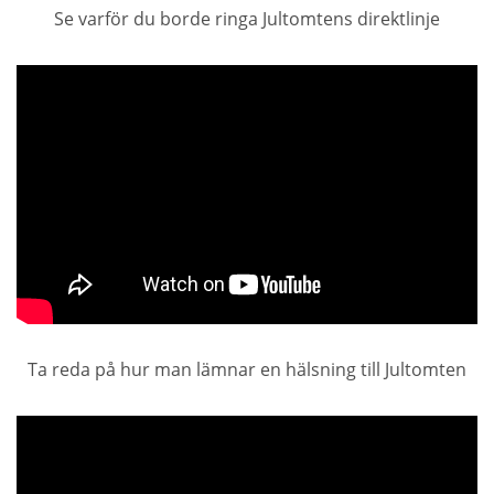
Se varför du borde ringa Jultomtens direktlinje
Ta reda på hur man lämnar en hälsning till Jultomten