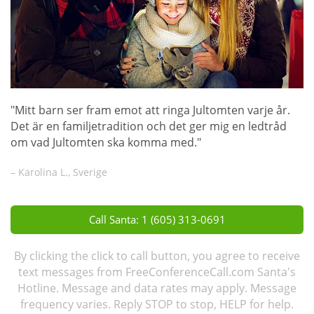
"Mitt barn ser fram emot att ringa Jultomten varje år.
Det är en familjetradition och det ger mig en ledtråd
om vad Jultomten ska komma med."
– Karolina L., Sverige
Call Santa: 1 (605) 313-0691
By clicking the click to call button, you agree to receive
text messages from FreeConferenceCall.com Santa's
Hotline. Message and data rates may apply. Message
frequency varies. Reply STOP to stop, HELP for help.