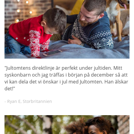
"Jultomtens direktlinje är perfekt under jultiden. Mitt
syskonbarn och jag träffas i början på december så att
vi kan dela det vi önskar i jul med Jultomten. Han älskar
det!"
- Ryan E, Storbritannien